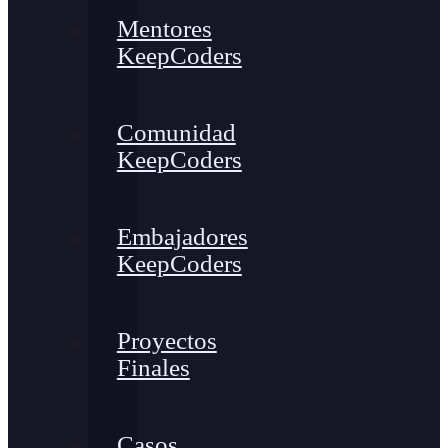
Mentores
KeepCoders
Comunidad
KeepCoders
Embajadores
KeepCoders
Proyectos
Finales
Casos