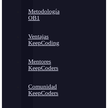
Metodología
OB1
Ventajas
KeepCoding
Mentores
KeepCoders
Comunidad
KeepCoders