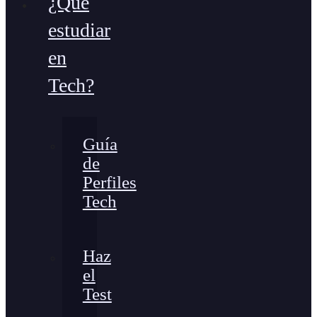
¿Qué
estudiar
en
Tech?
Guía
de
Perfiles
Tech
Haz
el
Test