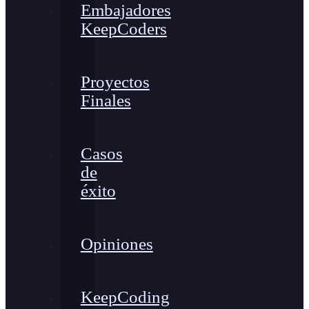
Embajadores
KeepCoders
Proyectos
Finales
Casos
de
éxito
Opiniones
KeepCoding