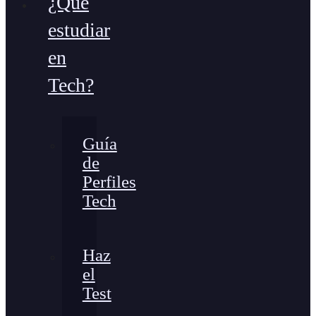
¿Qué
estudiar
en
Tech?
Guía
de
Perfiles
Tech
Haz
el
Test