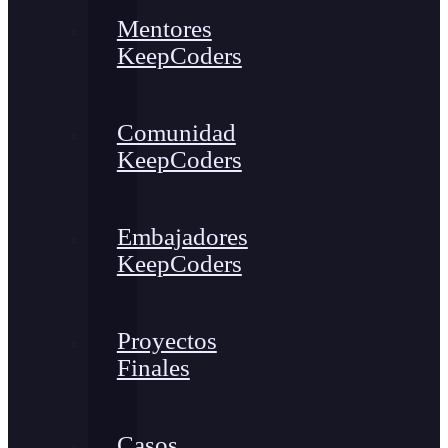
Mentores
KeepCoders
Comunidad
KeepCoders
Embajadores
KeepCoders
Proyectos
Finales
Casos