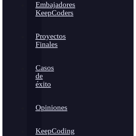
Embajadores
KeepCoders
Proyectos
Finales
Casos
de
éxito
Opiniones
KeepCoding