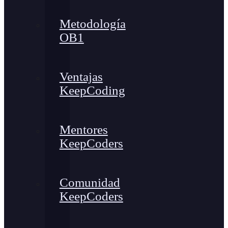
Metodología
OB1
Ventajas
KeepCoding
Mentores
KeepCoders
Comunidad
KeepCoders