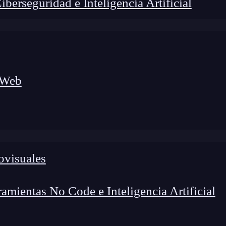
erseguridad e Inteligencia Artificial
 Web
ovisuales
lógico a nuevos profesionales, combinando conocimiento práctico,
os de transformación profesional.
mientas No Code e Inteligencia Artificial