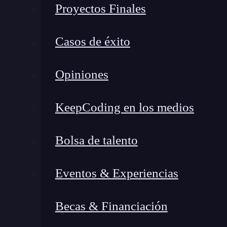
Proyectos Finales
con machine learning para optimizar procesos, 
vez facilitó una revisión importante del paquete
Casos de éxito
Factores que realmente impac
Analyst en México
Opiniones
KeepCoding en los medios
Bolsa de talento
Eventos & Experiencias
Becas & Financiación