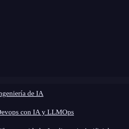
dificación:
17 de noviembre de 2025 |
Tiempo de
ana un Big Data Analyst en México? Guía para Maximizar 
geniería de IA
Devops con IA y LLMOps