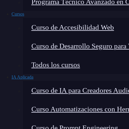
Programa Técnico Avanzado en Cib
Cursos
Curso de Accesibilidad Web
Curso de Desarrollo Seguro para
Todos los cursos
IA Aplicada
Lucia Gómez Salgado
Curso de IA para Creadores Audi
Contribuyo a acercar la realidad del sector tecno
visión de mercado y experiencia directa en proces
Curso Automatizaciones con Herra
Curso de Prompt Engineering