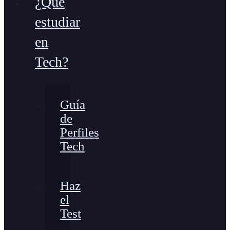
¿Qué
estudiar
en
Tech?
Guía
de
Perfiles
Tech
Haz
el
Test