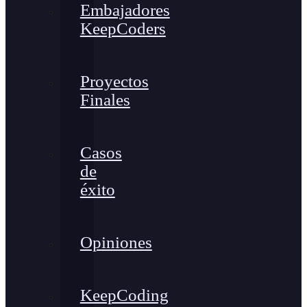
Embajadores
KeepCoders
Proyectos
Finales
Casos
de
éxito
Opiniones
KeepCoding