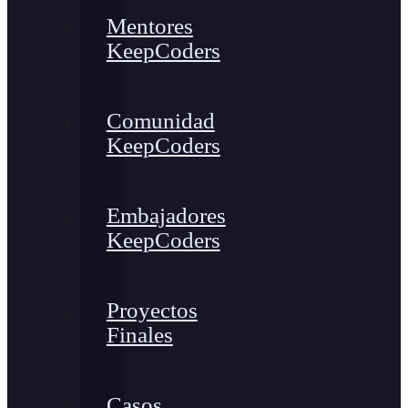
Mentores
KeepCoders
Comunidad
KeepCoders
Embajadores
KeepCoders
Proyectos
Finales
Casos