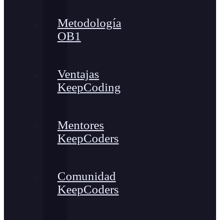
Metodología
OB1
Ventajas
KeepCoding
Mentores
KeepCoders
Comunidad
KeepCoders