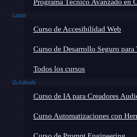
Programa Técnico Avanzado en Cib
Cursos
Curso de Accesibilidad Web
Curso de Desarrollo Seguro para
Todos los cursos
IA Aplicada
Lucia Gómez Salgado
Curso de IA para Creadores Audi
Contribuyo a acercar la realidad del sector tecno
visión de mercado y experiencia directa en proces
Curso Automatizaciones con Herra
Curso de Prompt Engineering