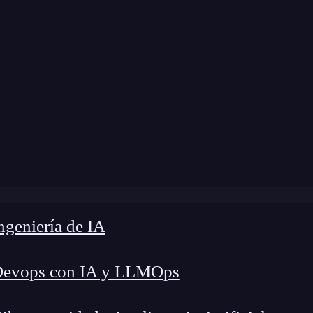
modificación:
10 de octubre de 2025 |
Tiempo de 
sarrollo Android: Guía completa para ser experto en Apps
geniería de IA
Devops con IA y LLMOps