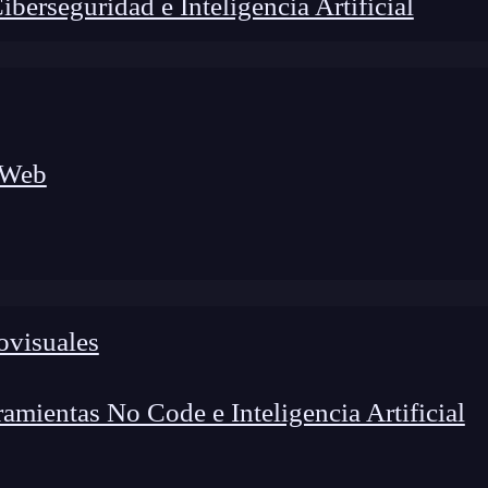
erseguridad e Inteligencia Artificial
 Web
ovisuales
lógico a nuevos profesionales, combinando conocimiento práctico,
os de transformación profesional.
mientas No Code e Inteligencia Artificial