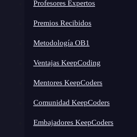
Profesores Expertos
Más allá del aula: recomendaciones para maximizar tu aprendiza
Recursos adicionales recomendados para complementar tus estu
Premios Recibidos
Conclusión: tu viaje hacia ser desarrollador Android comienza 
¿Por qué un curso de desarro
Metodología OB1
para tu futuro profesional?
Ventajas KeepCoding
🔴 ¿Quieres entrar de l
Mentores KeepCoders
Descubre el
Desarrollo de Apps
Móviles Fu
Comunidad KeepCoders
más completa del mercado
👉 Prueba gratis el Bootcamp en D
Embajadores KeepCoders