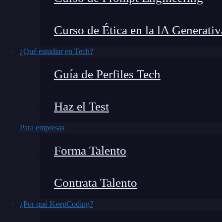
Curso de Ética en la lA Generativ
Curso de iPad para Directivos y Usuarios: «Exprime el potencia
¿Qué estudiar en Tech?
Introducción
Guía de Perfiles Tech
Dirigido a
Objetivo
Haz el Test
Temario
Para empresas
Forma Talento
Requisitos
Modalidad
Metodología y documentación
Contrata Talento
Duración
¿Por qué KeepCoding?
Horarios