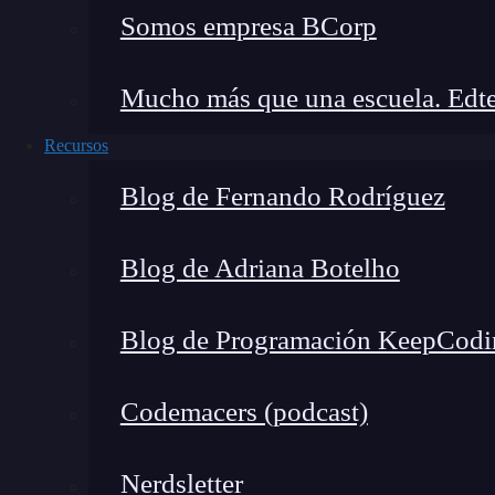
iPad, con tan solo dedicar un par de horas al c
Somos empresa BCorp
como usar este potente dispositivo. En poco t
integrarlo de manera natural en tu día a día labo
Mucho más que una escuela. Edte
Consultar tu email
Recursos
Crear y presentar documentos, hojas de
cá
Blog de Fernando Rodríguez
Organizar tus apps, instalar y desinstalar 
Acceder y organizar tus contactos
Blog de Adriana Botelho
Aprovecha tu iPad en tus viajes de trabajo:
tiempo real, relojes para distintas zonas ho
Blog de Programación KeepCodi
Temario
Codemacers (podcast)
Ya tienes un iPad, ¿y ahora qué?
Nerdsletter
Conectar y desconectar al ordenador