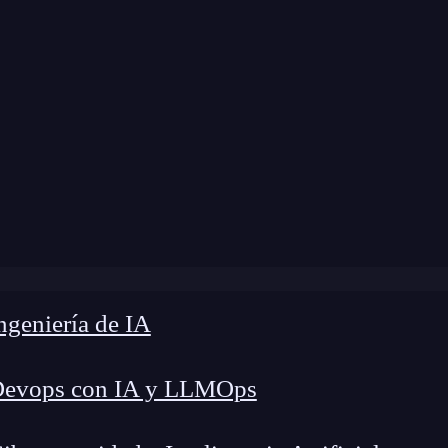
Home
»
Blog
»
Curso iPad Usuario
geniería de IA
Devops con IA y LLMOps