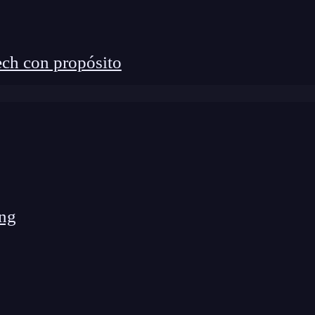
urso
iPad usuario
podrás ahora, conocer y aprender
iempo sabrás como exprimir al máximo tu iPad e
ral:
ch con propósito
lculo
y presentaciones
apps
 tarjeta de embarque electrónica, sigue tu viaje en
rarias y más.
ng