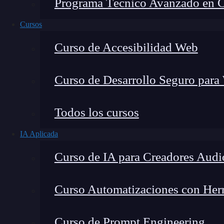
Programa Técnico Avanzado en Cib
Cursos
Curso de Accesibilidad Web
Curso de Desarrollo Seguro para
Lucia Gómez Salgado
Todos los cursos
Contribuyo a acercar la realidad del sector tecno
IA Aplicada
visión de mercado y experiencia directa en proces
Curso de IA para Creadores Audi
Curso Automatizaciones con Herra
¿Qué encontrarás en este post?
Curso de Prompt Engineering