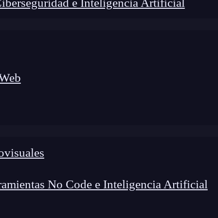
erseguridad e Inteligencia Artificial
 Web
ovisuales
lógico a nuevos profesionales, combinando conocimiento práctico,
os de transformación profesional.
mientas No Code e Inteligencia Artificial