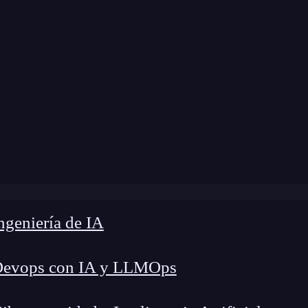
odificación:
4 de septiembre de 2025 |
Tiempo de
s de Big Data: 7 Claves para convertirte en profesional en
geniería de IA
Devops con IA y LLMOps