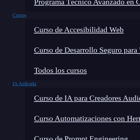
Programa Técnico Avanzado en Cib
Cursos
Curso de Accesibilidad Web
Curso de Desarrollo Seguro para
Todos los cursos
IA Aplicada
Lucia Gómez Salgado
Curso de IA para Creadores Audi
Contribuyo a acercar la realidad del sector tecno
visión de mercado y experiencia directa en proces
Curso Automatizaciones con Herra
Curso de Prompt Engineering