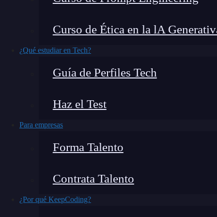
Si has llegado hasta aquí es porque quieres sa
Curso de Ética en la lA Generativ
carrera, y créeme, has tomado una excelente de
proyectos de
análisis de datos
a gran escala, y
¿Qué estudiar en Tech?
abre puertas en la industria tecnológica. En este
Guía de Perfiles Tech
un curso de Big Data, cómo elegir el que mejor 
son las perspectivas laborales reales. Vamos a 
Haz el Test
innecesarios.
Para empresas
¿Qué encontrarás en este post?
Forma Talento
Contrata Talento
¿Por qué hoy es el mejor momento para hacer cursos de Big Dat
¿Por qué KeepCoding?
¿Qué voy a aprender en los mejores cursos de Big Data?