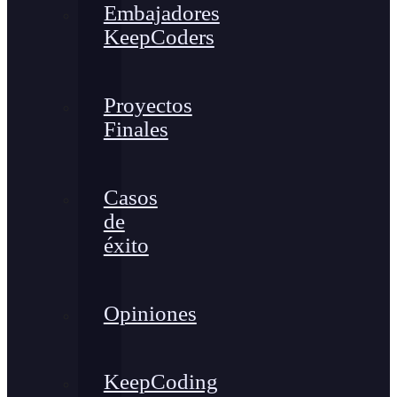
Embajadores
KeepCoders
Proyectos
Finales
Casos
de
éxito
Opiniones
KeepCoding