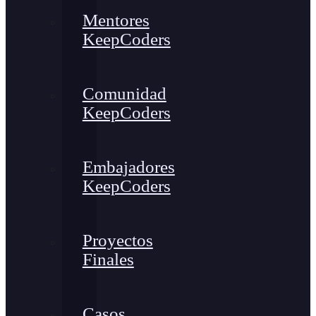
Mentores
KeepCoders
Comunidad
KeepCoders
Embajadores
KeepCoders
Proyectos
Finales
Casos