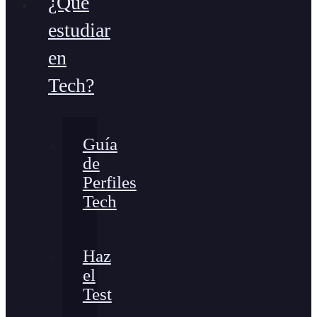
¿Qué
estudiar
en
Tech?
Guía
de
Perfiles
Tech
Haz
el
Test