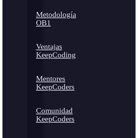
Metodología
OB1
Ventajas
KeepCoding
Mentores
KeepCoders
Comunidad
KeepCoders