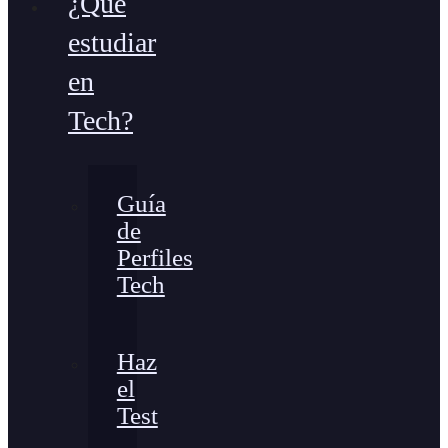
¿Qué
estudiar
en
Tech?
Guía
de
Perfiles
Tech
Haz
el
Test