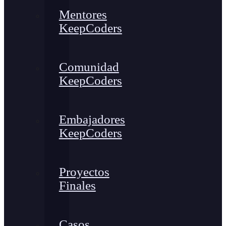
Mentores
KeepCoders
Comunidad
KeepCoders
Embajadores
KeepCoders
Proyectos
Finales
Casos