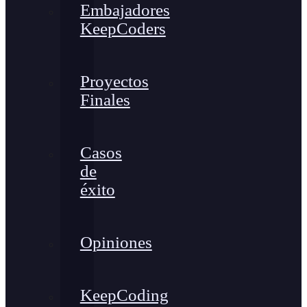
Embajadores
KeepCoders
Proyectos
Finales
Casos
de
éxito
Opiniones
KeepCoding