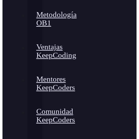
Metodología
OB1
Ventajas
KeepCoding
Mentores
KeepCoders
Comunidad
KeepCoders