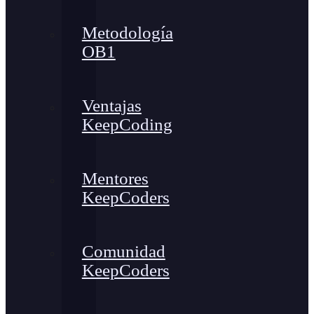
Metodología
OB1
Ventajas
KeepCoding
Mentores
KeepCoders
Comunidad
KeepCoders