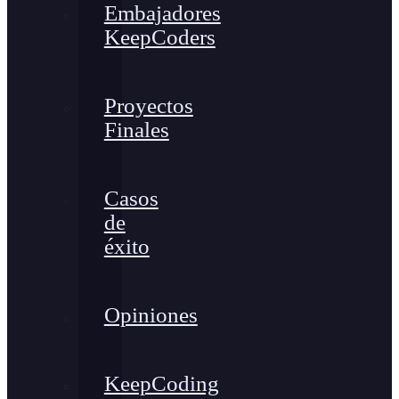
Embajadores
KeepCoders
Proyectos
Finales
Casos
de
éxito
Opiniones
KeepCoding