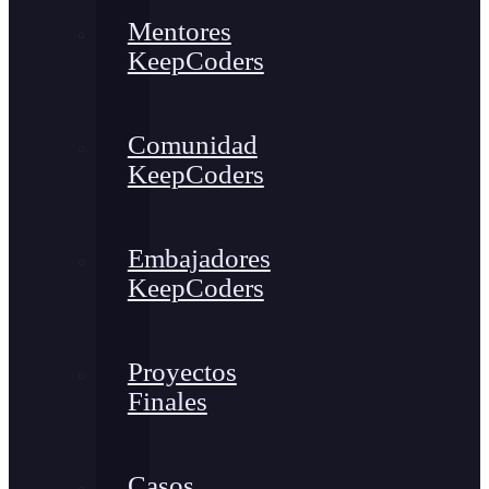
Mentores
KeepCoders
Comunidad
KeepCoders
Embajadores
KeepCoders
Proyectos
Finales
Casos