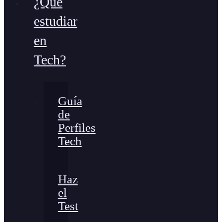
¿Qué
estudiar
en
Tech?
Guía
de
Perfiles
Tech
Haz
el
Test