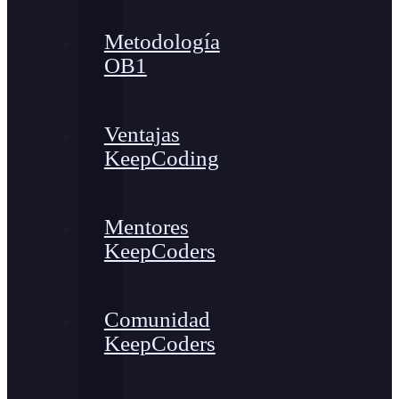
Metodología
OB1
Ventajas
KeepCoding
Mentores
KeepCoders
Comunidad
KeepCoders