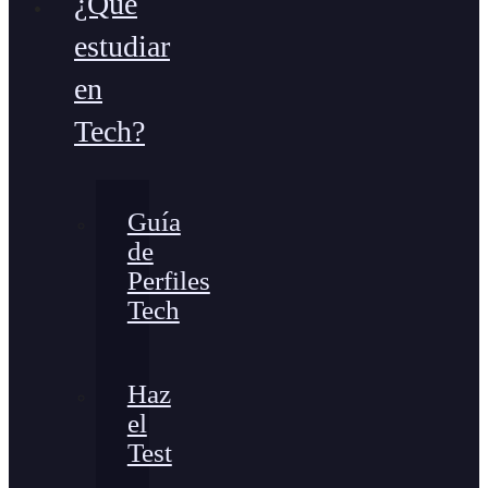
¿Qué
estudiar
en
Tech?
Guía
de
Perfiles
Tech
Haz
el
Test