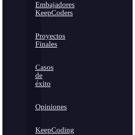
Embajadores
KeepCoders
Proyectos
Finales
Casos
de
éxito
Opiniones
KeepCoding