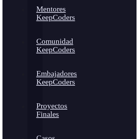
Mentores
KeepCoders
Comunidad
KeepCoders
Embajadores
KeepCoders
Proyectos
Finales
Casos