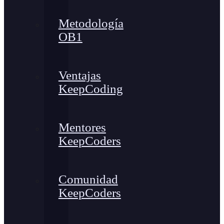
Metodología
OB1
Ventajas
KeepCoding
Mentores
KeepCoders
Comunidad
KeepCoders