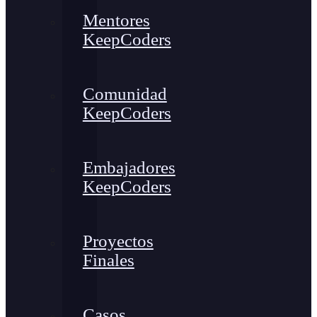
Mentores
KeepCoders
Comunidad
KeepCoders
Embajadores
KeepCoders
Proyectos
Finales
Casos