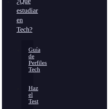
¿Qué
estudiar
en
Tech?
Guía
de
Perfiles
Tech
Haz
el
Test