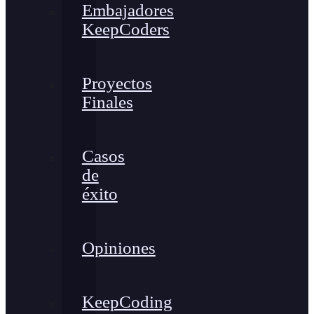
Embajadores
KeepCoders
Proyectos
Finales
Casos
de
éxito
Opiniones
KeepCoding