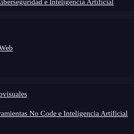
erseguridad e Inteligencia Artificial
 Web
ovisuales
mientas No Code e Inteligencia Artificial
lógico a nuevos profesionales, combinando conocimiento práctico,
os de transformación profesional.