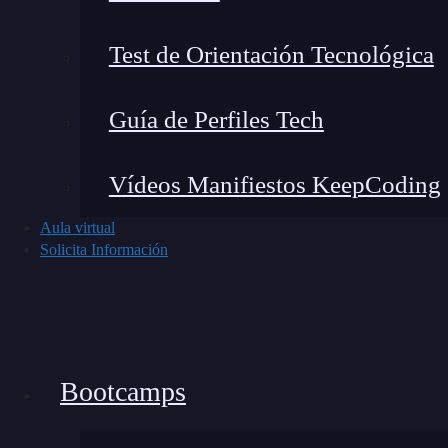
Test de Orientación Tecnológica
Guía de Perfiles Tech
Vídeos Manifiestos KeepCoding
Aula virtual
Solicita Información
Con los años aprendí que no se trata de poner p
inteligencia.
Añade contexto con mensajes explicativos
Bootcamps
No basta con imprimir solo valores. Es vit
qué parte del código, por ejemplo: