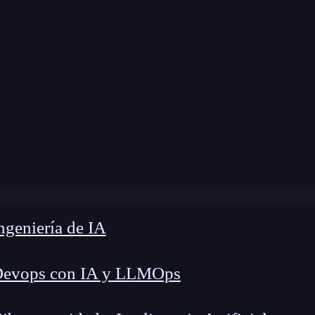
modificación:
30 de octubre de 2025 |
Tiempo de 
on Print Statements: 7 Técnicas para depurar código de fo
geniería de IA
Devops con IA y LLMOps