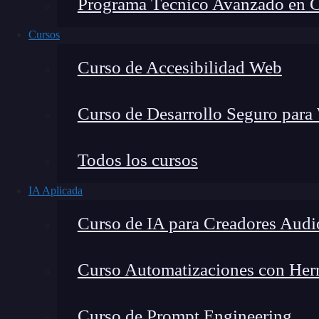
Programa Técnico Avanzado en Cib
Cursos
Curso de Accesibilidad Web
Curso de Desarrollo Seguro para
Todos los cursos
IA Aplicada
Curso de IA para Creadores Audi
Lucia Gómez Salgado
Curso Automatizaciones con Herra
Contribuyo a acercar la realidad del sector tecno
visión de mercado y experiencia directa en proces
Curso de Prompt Engineering