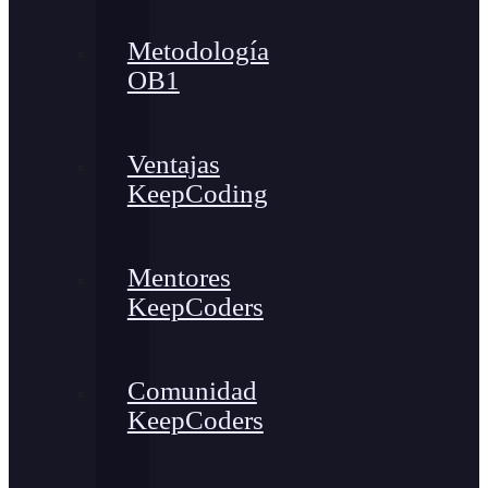
Metodología
OB1
Ventajas
KeepCoding
Mentores
KeepCoders
Comunidad
KeepCoders