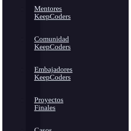
Mentores
KeepCoders
Comunidad
KeepCoders
Embajadores
KeepCoders
Proyectos
Finales
Casos