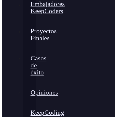
Embajadores
KeepCoders
Proyectos
Finales
Casos
de
éxito
Opiniones
KeepCoding