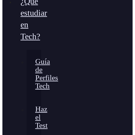
¿Qué
estudiar
en
Tech?
Guía
de
Perfiles
Tech
Haz
el
Test