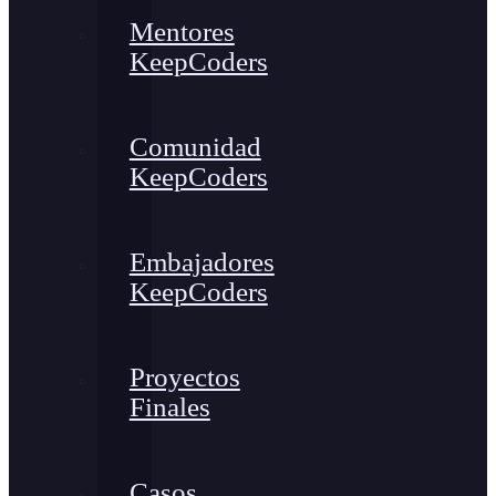
Mentores
KeepCoders
Comunidad
KeepCoders
Embajadores
KeepCoders
Proyectos
Finales
Casos