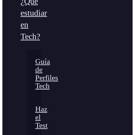
¿Qué
estudiar
en
Tech?
Guía
de
Perfiles
Tech
Haz
el
Test