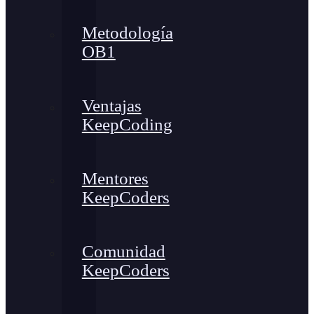
Metodología
OB1
Ventajas
KeepCoding
Mentores
KeepCoders
Comunidad
KeepCoders