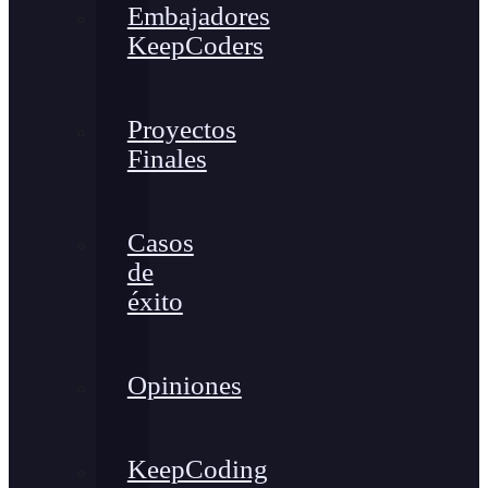
Embajadores
KeepCoders
Proyectos
Finales
Casos
de
éxito
Opiniones
KeepCoding