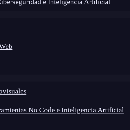
erseguridad e Inteligencia Artificial
 Web
ovisuales
lógico a nuevos profesionales, combinando conocimiento práctico,
os de transformación profesional.
mientas No Code e Inteligencia Artificial