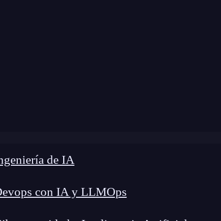
odificación:
5 de diciembre de 2024 |
Tiempo de
g
»
4 Ventajas del Desarrollo de Apps con React Native
geniería de IA
Devops con IA y LLMOps