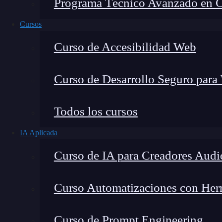
Programa Técnico Avanzado en Cib
Cursos
Curso de Accesibilidad Web
Curso de Desarrollo Seguro para
Todos los cursos
IA Aplicada
Lucia Gómez Salgado
Curso de IA para Creadores Audi
Contribuyo a acercar la realidad del sector tecno
visión de mercado y experiencia directa en proces
Curso Automatizaciones con Herra
Curso de Prompt Engineering