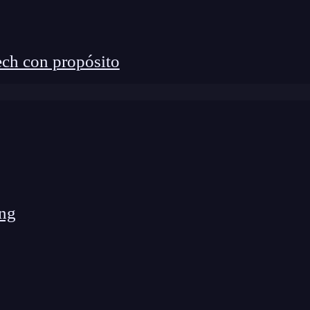
leno al Desarrollo Mobile? 🔴
ch con propósito
ull Stack Bootcamp de KeepCoding. La formación
 y con empleabilidad garantizada
esarrollo de Apps Móviles por una semana
iOS y Android disponibles
para que funcione de
ng
s operativos
. Por ejemplo:
ePickerIOS, ImagePickerIOS, ProgressViewIOS, etc.
erLayoutAndroid, PermissionsAndroid,