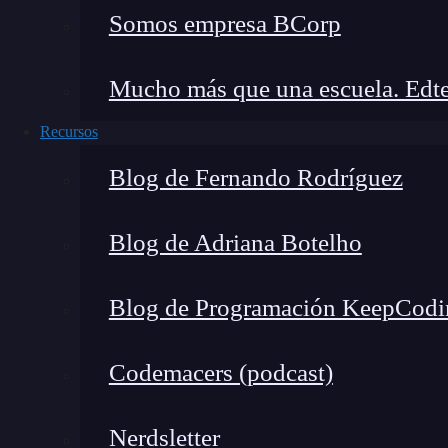
Somos empresa BCorp
🔴 ¿Quieres entrar de l
Mucho más que una escuela. Edte
Recursos
Descubre el Desarrollo de Apps Móviles F
más completa del mercado
Blog de Fernando Rodríguez
👉 Prueba gratis el Bootcamp en D
Blog de Adriana Botelho
Existen muchos componentes específicos de 
Blog de Programación KeepCodi
manera eficiente en móviles con dichos
sistema
Para iOS:
ActionSheetIOS, AlertIOS, Dat
Codemacers (podcast)
Para Android:
DatePickerAndroid, Draw
ToastAndroid, ToolbarAndroid, etc.
Nerdsletter