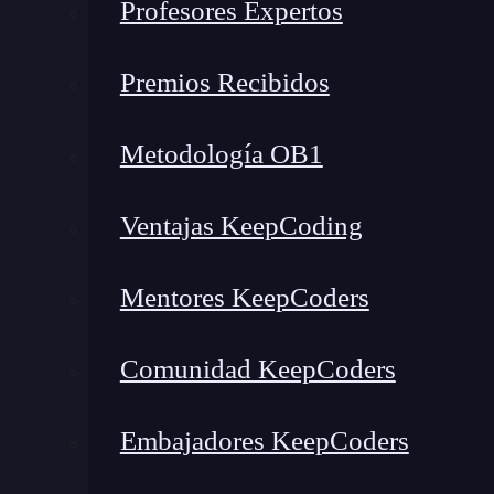
Profesores Expertos
Alto rendimiento
Desarrollo multiplataforma
Premios Recibidos
UI enriquecida
Desarrollo rápido y barato
Metodología OB1
Herramientas básicas en React Native
Alto rendimiento
Ventajas KeepCoding
Puede que React Native no sea tan rápido com
Mentores KeepCoders
Sin embargo,
ofrece un rendimiento casi na
Vista y Texto. Esta es una de las grandes ven
Comunidad KeepCoders
Por ello, el rendimiento de las aplicaciones Re
Embajadores KeepCoders
nativas de Android e iOS. Mientras que otros
utiliza GPU para tareas informáticas. Es por e