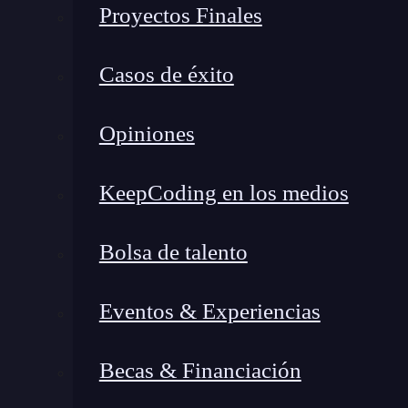
Proyectos Finales
con otros marcos multiplataforma.
Desarrollo multiplataforma
Casos de éxito
Los códigos que crea React Native son compatib
Opiniones
para crear aplicaciones para Android e iOS y
ser tenida en cuenta.
Esto significa que una a
KeepCoding en los medios
implementar para iOS, lo que genera ahorros sus
React Native.
Bolsa de talento
UI enriquecida
Eventos & Experiencias
Una de las ventajas de react native es que
permi
a través de componentes prediseñados
, como
Becas & Financiación
También se pueden hacer componentes propio