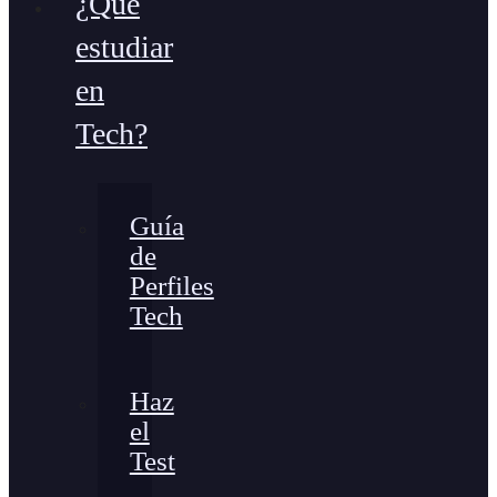
¿Qué
estudiar
en
Tech?
Guía
de
Perfiles
Tech
Haz
el
Test