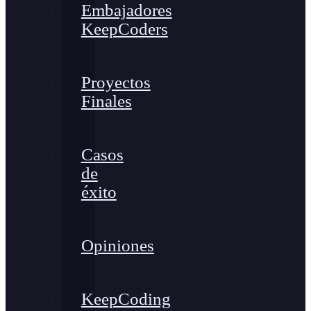
Embajadores
KeepCoders
Proyectos
Finales
Casos
de
éxito
Opiniones
KeepCoding