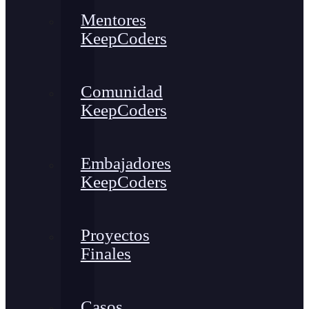
Mentores
KeepCoders
Comunidad
KeepCoders
Embajadores
KeepCoders
Proyectos
Finales
Casos