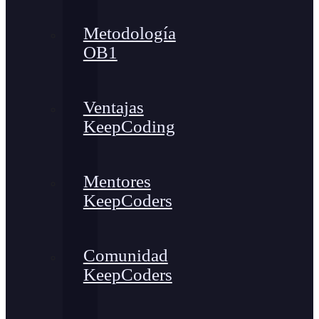
Metodología
OB1
Ventajas
KeepCoding
Mentores
KeepCoders
Comunidad
KeepCoders