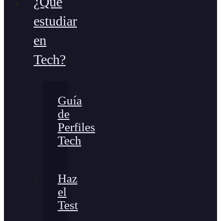
¿Qué
estudiar
en
Tech?
Guía
de
Perfiles
Tech
Haz
el
Test