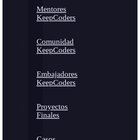
Mentores
KeepCoders
Comunidad
KeepCoders
Embajadores
KeepCoders
Proyectos
Finales
Casos