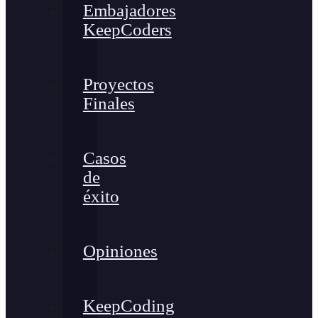
Embajadores
KeepCoders
Proyectos
Finales
Casos
de
éxito
Opiniones
KeepCoding