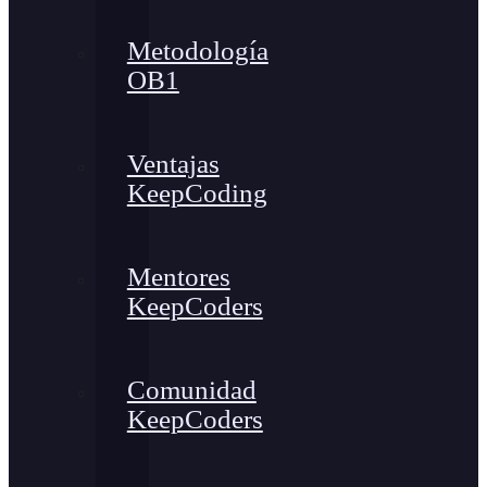
Metodología
OB1
Ventajas
KeepCoding
Mentores
KeepCoders
Comunidad
KeepCoders