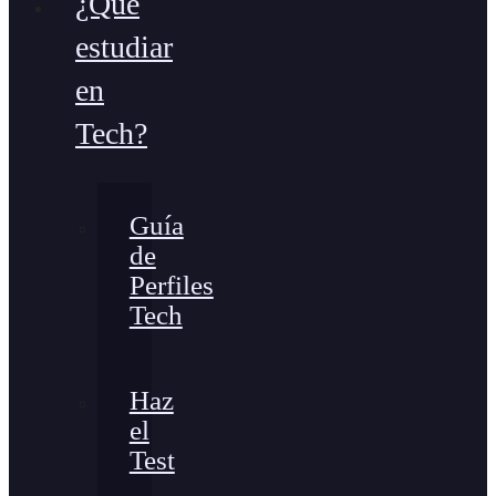
¿Qué
estudiar
en
Tech?
Guía
de
Perfiles
Tech
Haz
el
Test