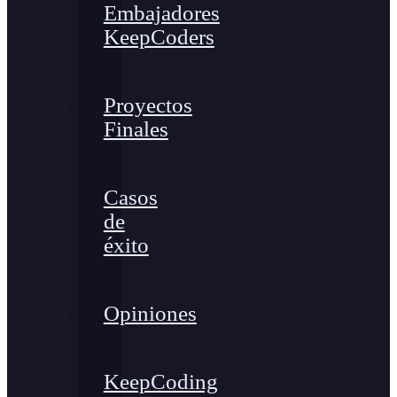
Embajadores
KeepCoders
Proyectos
Finales
Casos
de
éxito
Opiniones
KeepCoding