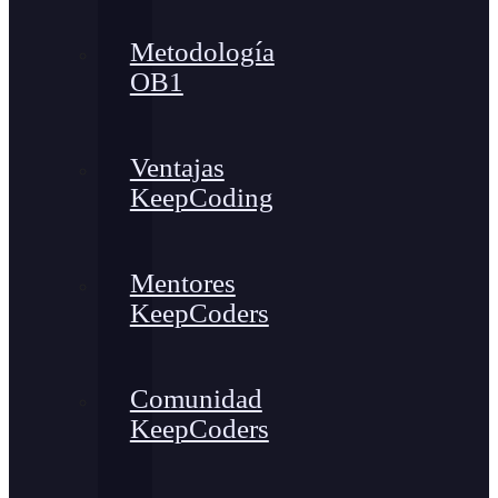
Metodología
OB1
Ventajas
KeepCoding
Mentores
KeepCoders
Comunidad
KeepCoders