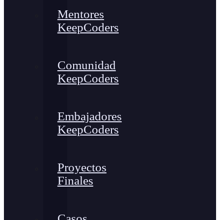
Mentores
KeepCoders
Comunidad
KeepCoders
Embajadores
KeepCoders
Proyectos
Finales
Casos