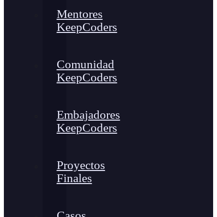
Mentores
KeepCoders
Comunidad
KeepCoders
Embajadores
KeepCoders
Proyectos
Finales
Casos