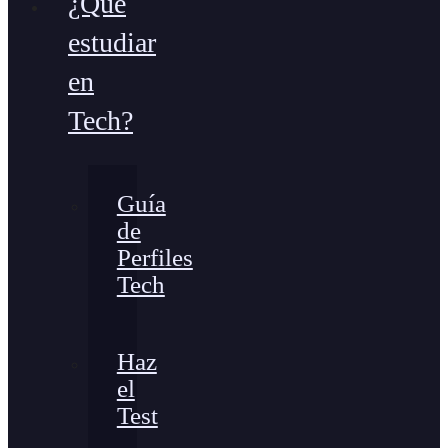
¿Qué
estudiar
en
Tech?
Guía
de
Perfiles
Tech
Haz
el
Test