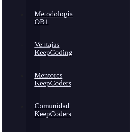
Metodología
OB1
Ventajas
KeepCoding
Mentores
KeepCoders
Comunidad
KeepCoders