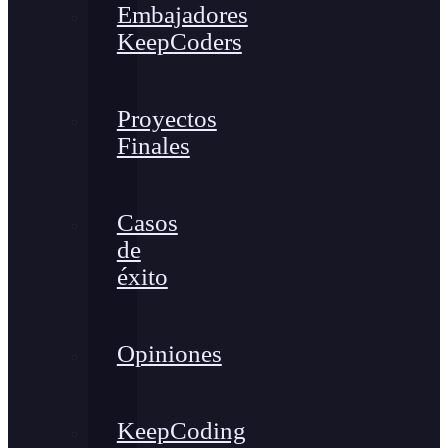
Embajadores
KeepCoders
Proyectos
Finales
Casos
de
éxito
Opiniones
KeepCoding