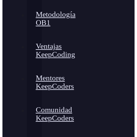
Metodología
OB1
Ventajas
KeepCoding
Mentores
KeepCoders
Comunidad
KeepCoders