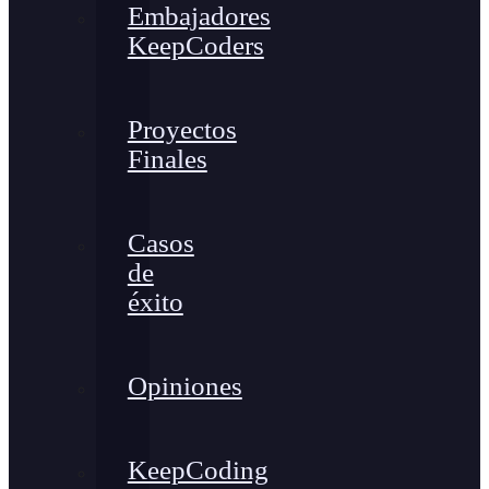
Embajadores
KeepCoders
Proyectos
Finales
Casos
de
éxito
Opiniones
KeepCoding