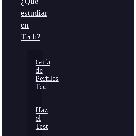
¿Qué
estudiar
en
Tech?
Guía
de
Perfiles
Tech
Haz
el
Test