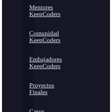
Mentores
KeepCoders
Comunidad
KeepCoders
Embajadores
KeepCoders
Proyectos
Finales
Casos