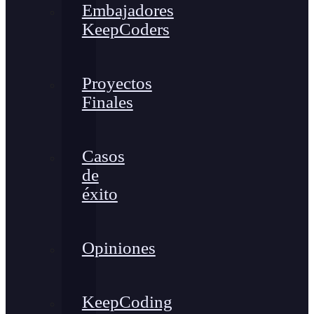
Embajadores
KeepCoders
Proyectos
Finales
Casos
de
éxito
Opiniones
KeepCoding