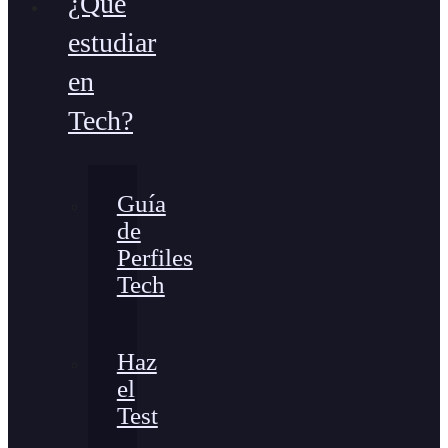
¿Qué
estudiar
en
Tech?
Guía
de
Perfiles
Tech
Haz
el
Test