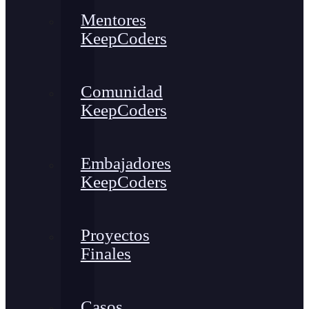
Mentores
KeepCoders
Comunidad
KeepCoders
Embajadores
KeepCoders
Proyectos
Finales
Casos