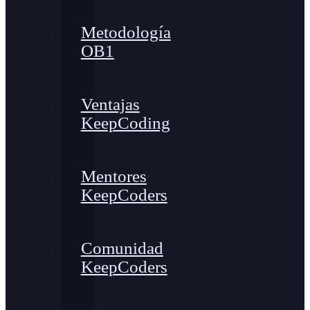
Metodología
OB1
Ventajas
KeepCoding
Mentores
KeepCoders
Comunidad
KeepCoders