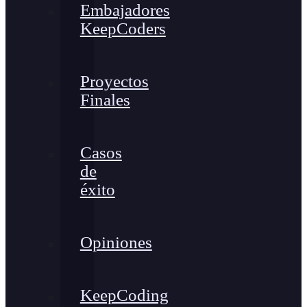
Embajadores
KeepCoders
Proyectos
Finales
Casos
de
éxito
Opiniones
KeepCoding