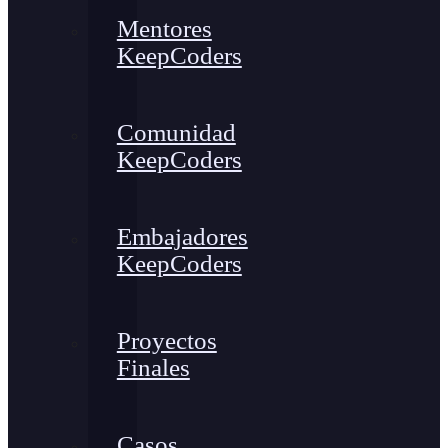
Mentores
KeepCoders
Comunidad
KeepCoders
Embajadores
KeepCoders
Proyectos
Finales
Casos