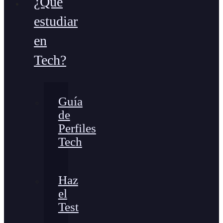
¿Qué
estudiar
en
Tech?
Guía
de
Perfiles
Tech
Haz
el
Test