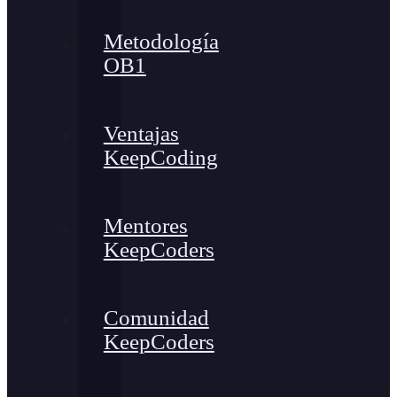
Metodología
OB1
Ventajas
KeepCoding
Mentores
KeepCoders
Comunidad
KeepCoders