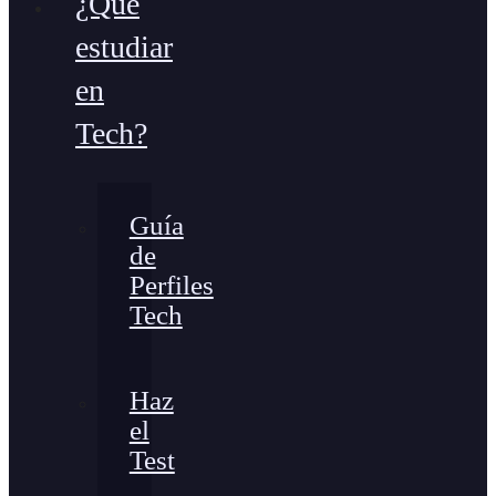
¿Qué
estudiar
en
Tech?
Guía
de
Perfiles
Tech
Haz
el
Test