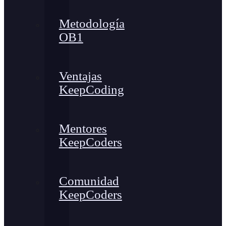
Metodología
OB1
Ventajas
KeepCoding
Mentores
KeepCoders
Comunidad
KeepCoders