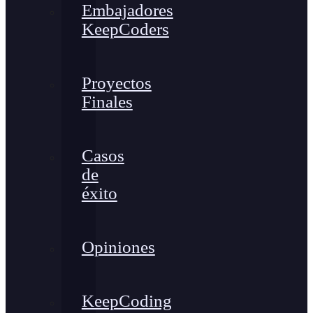
Embajadores
KeepCoders
Proyectos
Finales
Casos
de
éxito
Opiniones
KeepCoding