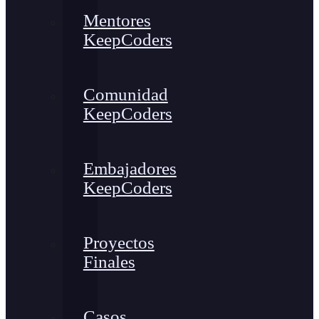
Mentores
KeepCoders
Comunidad
KeepCoders
Embajadores
KeepCoders
Proyectos
Finales
Casos