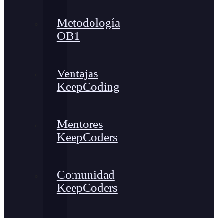
Metodología
OB1
Ventajas
KeepCoding
Mentores
KeepCoders
Comunidad
KeepCoders