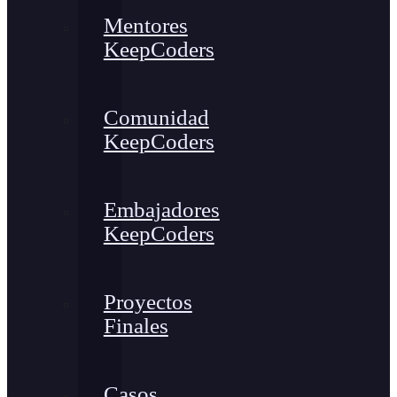
Mentores
KeepCoders
Comunidad
KeepCoders
Embajadores
KeepCoders
Proyectos
Finales
Casos