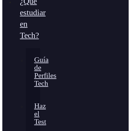
¿Qué
estudiar
en
Tech?
Guía
de
Perfiles
Tech
Haz
el
Test