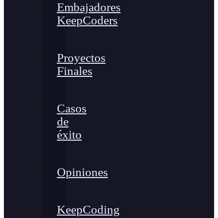
Embajadores
KeepCoders
Proyectos
Finales
Casos
de
éxito
Opiniones
KeepCoding