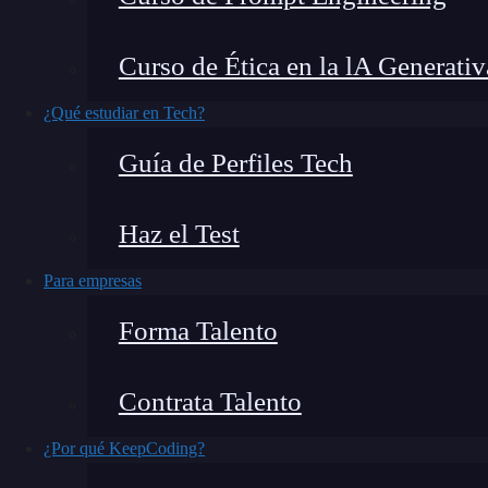
¿Conoces la diferencia entre elemento y compo
Curso de Ética en la lA Generativ
nos permite crear interfaces de usuario para el
Para ello,
React utiliza una extensión JavaScr
¿Qué estudiar en Tech?
a HTML: JSX.
Dentro de este lenguaje, existe
Guía de Perfiles Tech
componentes.
Haz el Test
En este post, te enseñaremos
cuál es la difere
Para empresas
Forma Talento
Contrata Talento
¿Por qué KeepCoding?