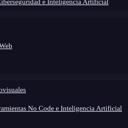
erseguridad e Inteligencia Artificial
 Web
ovisuales
lógico a nuevos profesionales, combinando conocimiento práctico,
os de transformación profesional.
mientas No Code e Inteligencia Artificial