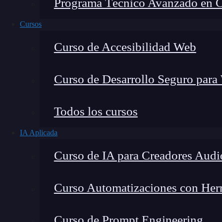
Programa Técnico Avanzado en Cib
Cursos
Curso de Accesibilidad Web
Curso de Desarrollo Seguro para
Todos los cursos
IA Aplicada
Lucia Gómez Salgado
Curso de IA para Creadores Audi
Contribuyo a acercar la realidad del sector tecno
visión de mercado y experiencia directa en proces
Curso Automatizaciones con Herra
Curso de Prompt Engineering