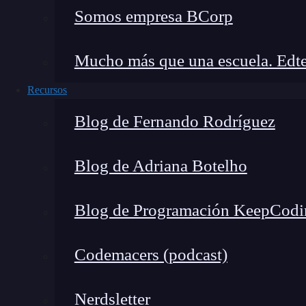
Somos empresa BCorp
Mucho más que una escuela. Edte
¿Cuál es la diferencia entre elemento y componente en React?
Elemento en React
Recursos
Componente en React
Blog de Fernando Rodríguez
Diferencia entre elemento y componente en React
¿Cuál es la diferencia entre
Blog de Adriana Botelho
Antes de hablar de la diferencia entre elemen
Blog de Programación KeepCodi
qué es cada uno de estos objetos.
Elemento en React
Codemacers (podcast)
Un elemento en React no es más que un obj
Nerdsletter