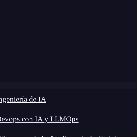
modificación:
25 de octubre de 2024 |
Tiempo de 
og
»
Diferencia entre elemento y componente en React
geniería de IA
Devops con IA y LLMOps