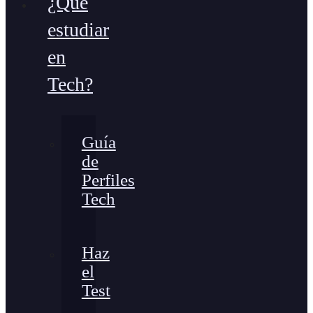
¿Qué
estudiar
en
Tech?
Guía
de
Perfiles
Tech
Haz
el
Test