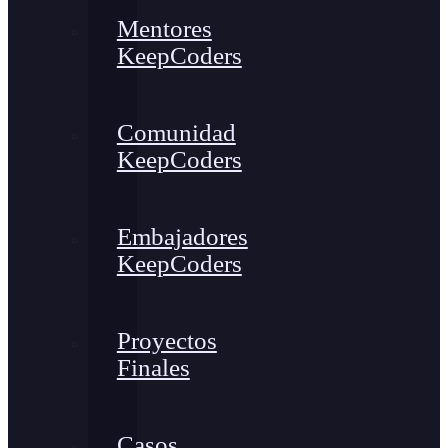
Mentores
KeepCoders
Comunidad
KeepCoders
Embajadores
KeepCoders
Proyectos
Finales
Casos