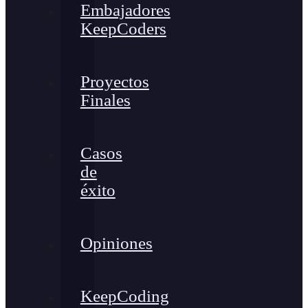
Embajadores
KeepCoders
Proyectos
Finales
Casos
de
éxito
Opiniones
KeepCoding