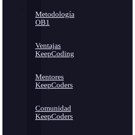
Metodología
OB1
Ventajas
KeepCoding
Mentores
KeepCoders
Comunidad
KeepCoders