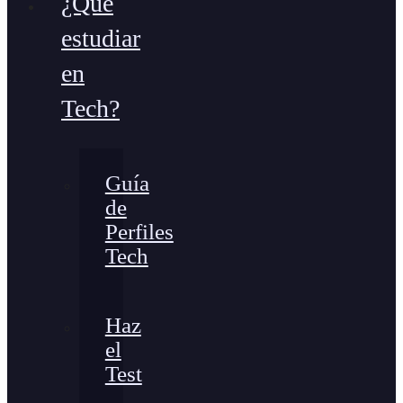
¿Qué
estudiar
en
Tech?
Guía
de
Perfiles
Tech
Haz
el
Test