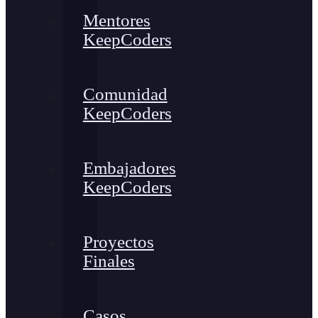
Mentores
KeepCoders
Comunidad
KeepCoders
Embajadores
KeepCoders
Proyectos
Finales
Casos