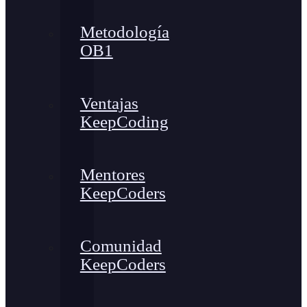
Metodología
OB1
Ventajas
KeepCoding
Mentores
KeepCoders
Comunidad
KeepCoders