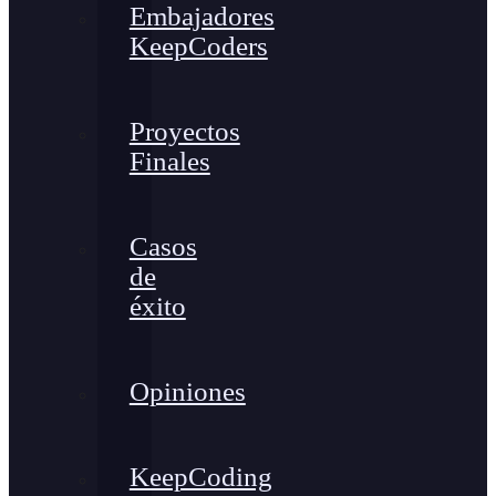
Embajadores
KeepCoders
Proyectos
Finales
Casos
de
éxito
Opiniones
KeepCoding