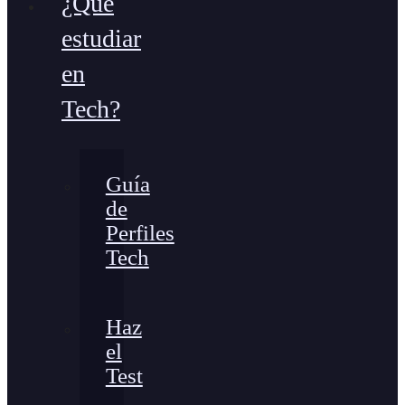
¿Qué
estudiar
en
Tech?
Guía
de
Perfiles
Tech
Haz
el
Test