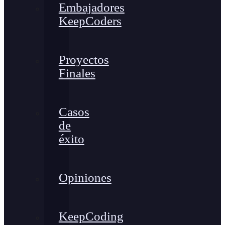
Embajadores
KeepCoders
Proyectos
Finales
Casos
de
éxito
Opiniones
KeepCoding