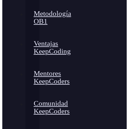
Metodología
OB1
Ventajas
KeepCoding
Mentores
KeepCoders
Comunidad
KeepCoders