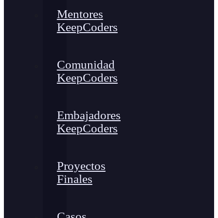
Mentores
KeepCoders
Comunidad
KeepCoders
Embajadores
KeepCoders
Proyectos
Finales
Casos