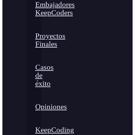
Embajadores
KeepCoders
Proyectos
Finales
Casos
de
éxito
Opiniones
KeepCoding