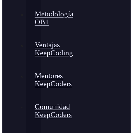
Metodología
OB1
Ventajas
KeepCoding
Mentores
KeepCoders
Comunidad
KeepCoders