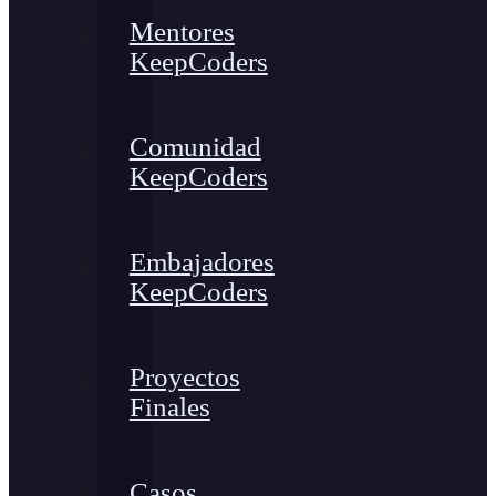
Mentores
KeepCoders
Comunidad
KeepCoders
Embajadores
KeepCoders
Proyectos
Finales
Casos