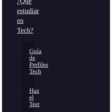
¿Qué
estudiar
en
Tech?
Guía
de
Perfiles
Tech
Haz
el
Test