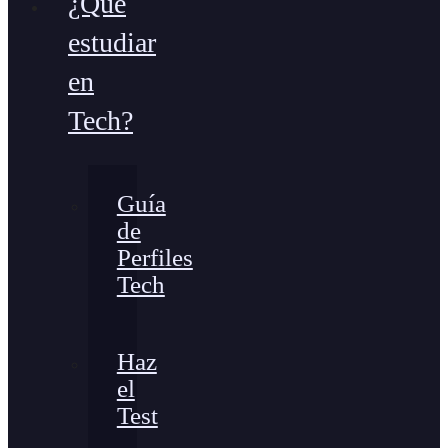
¿Qué
estudiar
en
Tech?
Guía
de
Perfiles
Tech
Haz
el
Test