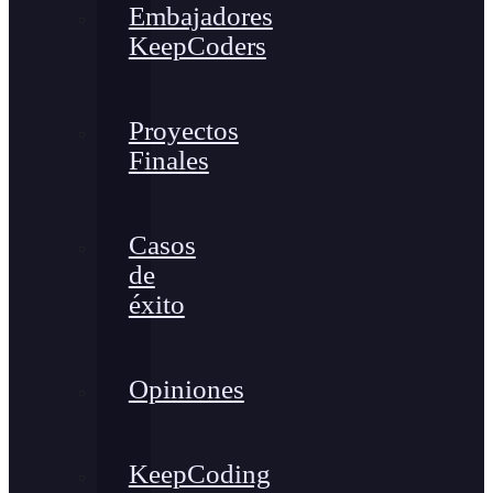
Embajadores
KeepCoders
Proyectos
Finales
Casos
de
éxito
Opiniones
KeepCoding