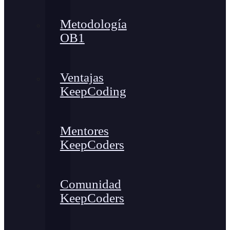
Metodología
OB1
Ventajas
KeepCoding
Mentores
KeepCoders
Comunidad
KeepCoders