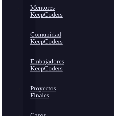
Mentores
KeepCoders
Comunidad
KeepCoders
Embajadores
KeepCoders
Proyectos
Finales
Casos