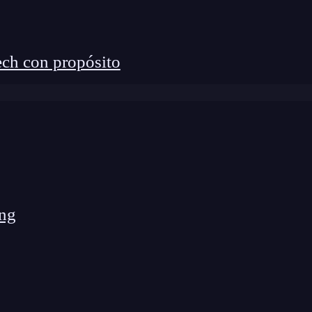
ch con propósito
ng
ón de
probabilidad
discreta que modela el número