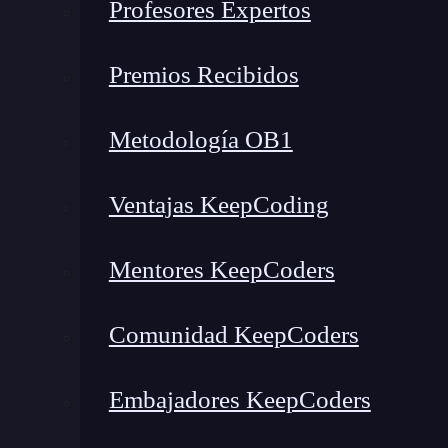
Profesores Expertos
Función de probabilidad de Poisson
Propiedades de la distribución de Poisson
Premios Recibidos
¿Cómo se realiza la suma de variables aleatorias de Poisson?
¿Cómo aplicarla en la vida real con ejemplos?
Metodología OB1
1. Llamadas a un centro de atención al cliente
2. Número de errores en páginas de texto
Ventajas KeepCoding
¿Qué es la distribución de Po
Mentores KeepCoders
Comunidad KeepCoders
Embajadores KeepCoders