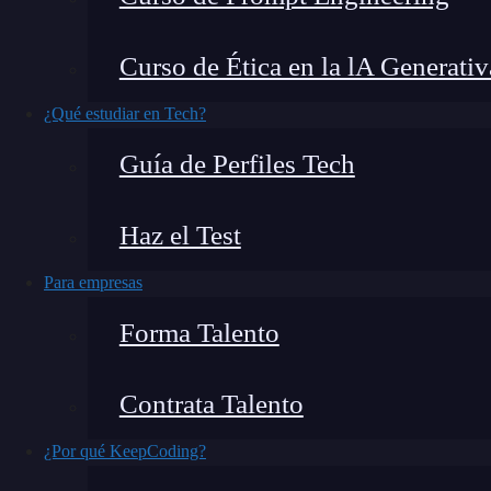
La distribución de Poisson
básicamente descri
Curso de Ética en la lA Generativ
lugar específico
, eso sí, se debe saber con qu
¿Qué estudiar en Tech?
precisa.
Con ella puedes calcular la probabil
Guía de Perfiles Tech
negocio en una hora
o determinar cuántos erro
texto. Fascinante, ¿no?
Haz el Test
Te voy a explicar
qué es la distribución de Po
Para empresas
real con ejemplos detallados.
Forma Talento
¿Qué encontrarás en este post?
Contrata Talento
¿Por qué KeepCoding?
¿Qué es la distribución de Poisson?