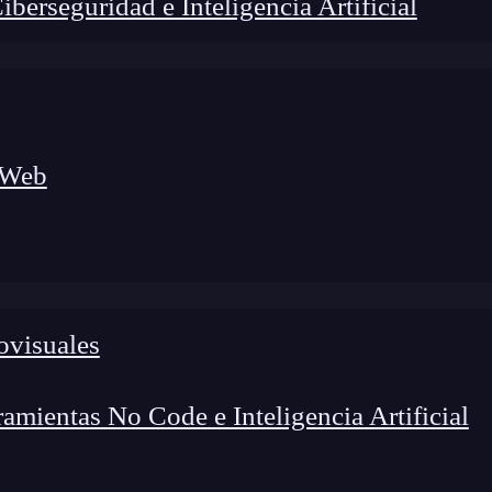
erseguridad e Inteligencia Artificial
 Web
ovisuales
foco en el desarrollo de talento y el análisis del sector
o evolucionan las tecnologías, qué competencias demanda el
 el entorno tech.
mientas No Code e Inteligencia Artificial