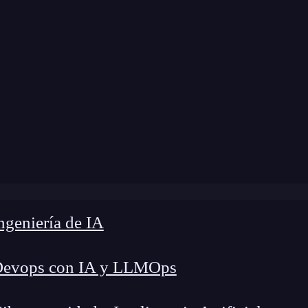
 modificación:
7 de marzo de 2025 |
Tiempo de 
 es la distribución de Poisson y cómo aplicarla en la vida 
geniería de IA
Devops con IA y LLMOps