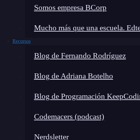
Somos empresa BCorp
Mucho más que una escuela. Edte
Recursos
Blog de Fernando Rodríguez
Blog de Adriana Botelho
Blog de Programación KeepCodi
Codemacers (podcast)
Nerdsletter
La
distribución de Poisson
es una distribuci