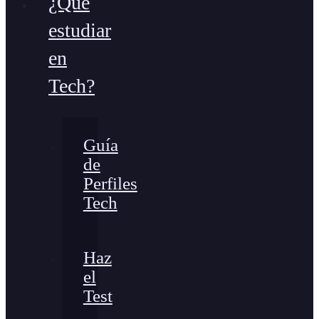
¿Qué
estudiar
en
Tech?
Guía
de
Perfiles
Tech
Haz
el
Test