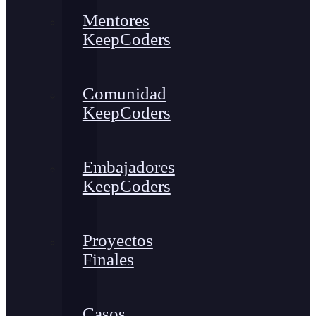
Mentores
KeepCoders
Comunidad
KeepCoders
Embajadores
KeepCoders
Proyectos
Finales
Casos