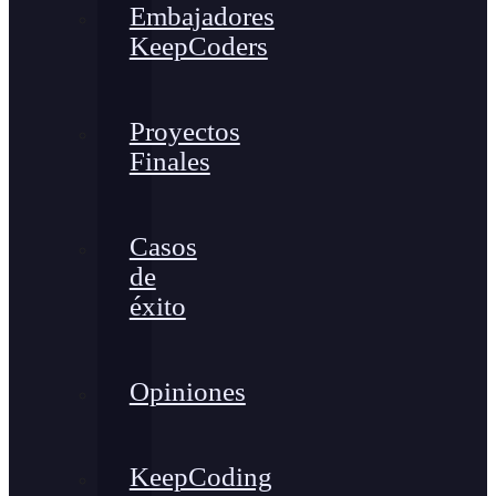
Embajadores
KeepCoders
Proyectos
Finales
Casos
de
éxito
Opiniones
KeepCoding