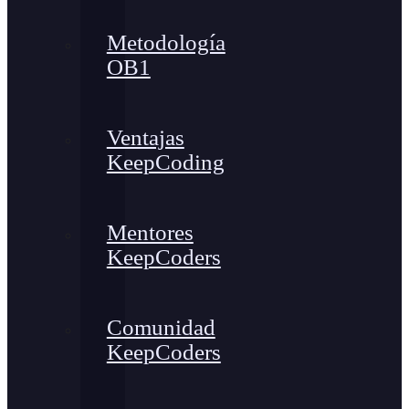
Metodología
OB1
Ventajas
KeepCoding
Mentores
KeepCoders
Comunidad
KeepCoders