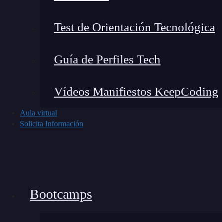
La sintaxis de Go es simple, directa y fácil de l
Test de Orientación Tecnológica
código limpio y legible. A diferencia de len
sobrecarga de características innecesarias y pr
Guía de Perfiles Tech
pueden aprender rápidamente.
2. Compilación Rápida
Vídeos Manifiestos KeepCoding
Aula virtual
Solicita Información
🔴 ¿Quieres Aprender
Descubre el Full Stack Jr. Bootcamp - A
formación más completa del me
Bootcamps
👉 Prueba gratis el Bootcamp Apren