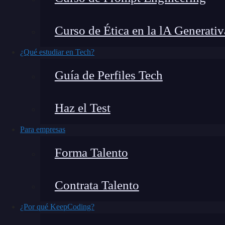
Si estás buscando un
lenguaje de programació
Curso de Ética en la lA Generativ
probablemente hayas oído hablar de Go, tambié
explicarte qué es Go, sus principales caracterís
¿Qué estudiar en Tech?
opción popular entre desarrolladores de todo e
Guía de Perfiles Tech
recursos útiles para que puedas empezar a pro
Haz el Test
¿Qué encontrarás en este post?
Para empresas
Forma Talento
¿Qué es Go (Golang)?
¿Por qué aprender Go?
Contrata Talento
Características clave de Go
¿Por qué KeepCoding?
1. Sintaxis Simple y Clara