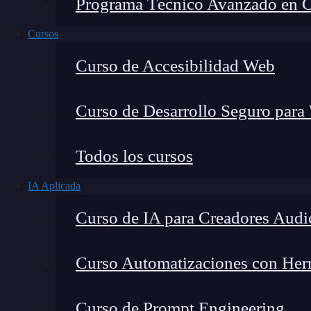
Programa Técnico Avanzado en Cib
Cursos
Curso de Accesibilidad Web
Curso de Desarrollo Seguro para
Todos los cursos
IA Aplicada
Lucia Gómez Salgado
Curso de IA para Creadores Audi
Contribuyo a acercar la realidad del sector tecno
visión de mercado y experiencia directa en proces
Curso Automatizaciones con Herra
Curso de Prompt Engineering