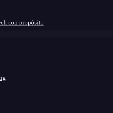
ch con propósito
 la última década, y en 2024, fue clasificado como
ulares
según varios índices, como el de
TIOBE
.
x utilizan Go debido a su alta performance,
eas concurrentes de manera eficiente.
roductividad o trabajar en proyectos de alto
ng
vale la pena.