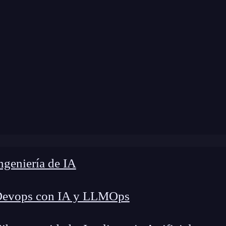
 modificación:
15 de abril de 2025 |
Tiempo de L
Qué es Go (Golang) y por qué deberías aprenderlo en 202
geniería de IA
Devops con IA y LLMOps