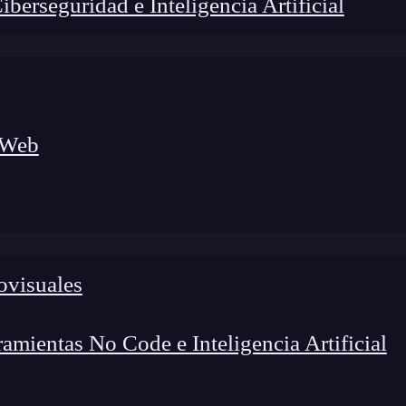
erseguridad e Inteligencia Artificial
 Web
ovisuales
lógico a nuevos profesionales, combinando conocimiento práctico,
os de transformación profesional.
mientas No Code e Inteligencia Artificial