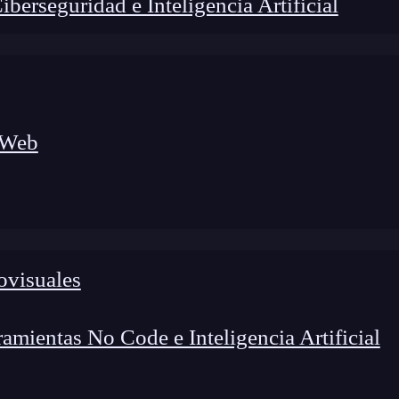
erseguridad e Inteligencia Artificial
 Web
ovisuales
lógico a nuevos profesionales, combinando conocimiento práctico,
os de transformación profesional.
mientas No Code e Inteligencia Artificial