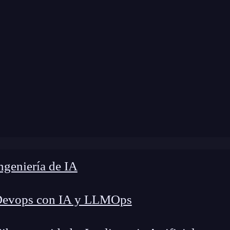
odificación:
4 de noviembre de 2025 |
Tiempo de
CR vs Docker Hub: 7 claves para elegir el mejor repositor
geniería de IA
Devops con IA y LLMOps