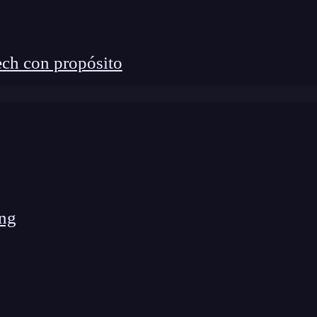
ch con propósito
ng
mágenes dentro del ecosistema AWS, diseñado para