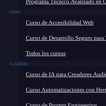
Programa Técnico Avanzado en Cib
Cursos
Curso de Accesibilidad Web
Curso de Desarrollo Seguro para
Todos los cursos
IA Aplicada
Lucia Gómez Salgado
Curso de IA para Creadores Audi
Contribuyo a acercar la realidad del sector tecno
visión de mercado y experiencia directa en proces
Curso Automatizaciones con Herra
Curso de Prompt Engineering