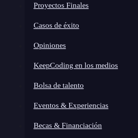
Ideal para aprendizaje, proyectos open sou
Proyectos Finales
Durante mi experiencia, Docker Hub fue ideal 
Casos de éxito
públicas rápidamente, aunque encontré limitan
necesitaba mayor control de accesos.
Opiniones
¿Qué es Amazon Elastic Cont
solución escalable de AWS
KeepCoding en los medios
Bolsa de talento
Eventos & Experiencias
Becas & Financiación