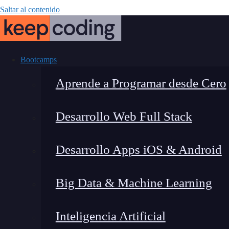
Saltar al contenido
Bootcamps
Aprende a Programar desde Cero
Desarrollo Web Full Stack
ECR vs Docker H
Desarrollo Apps iOS & Android
me
Big Data & Machine Learning
Inteligencia Artificial