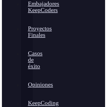
Embajadores
KeepCoders
Proyectos
Finales
Casos
de
éxito
Opiniones
KeepCoding