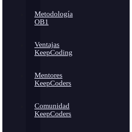
Metodología
OB1
Ventajas
KeepCoding
Mentores
KeepCoders
Comunidad
KeepCoders