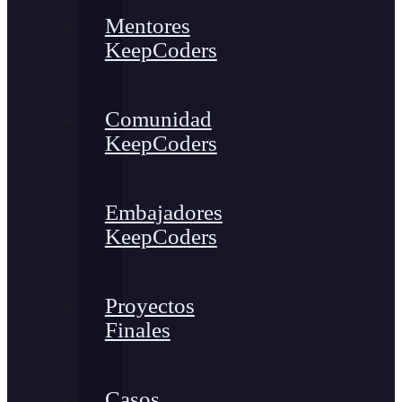
Mentores
KeepCoders
Comunidad
KeepCoders
Embajadores
KeepCoders
Proyectos
Finales
Casos