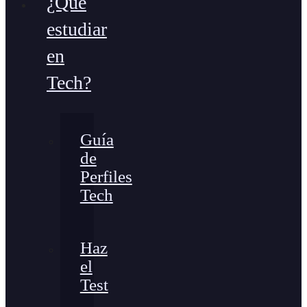
¿Qué
estudiar
en
Tech?
Guía
de
Perfiles
Tech
Haz
el
Test