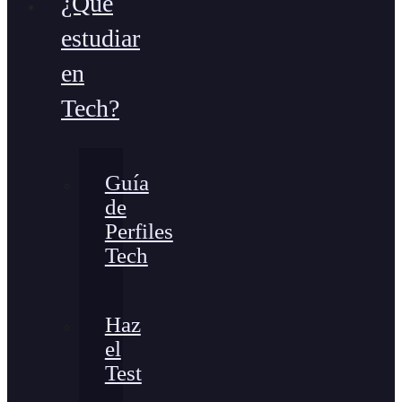
¿Qué
estudiar
en
Tech?
Guía
de
Perfiles
Tech
Haz
el
Test