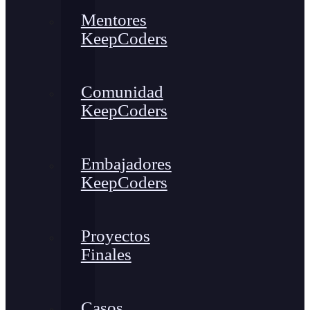
Mentores
KeepCoders
Comunidad
KeepCoders
Embajadores
KeepCoders
Proyectos
Finales
Casos