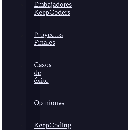
Embajadores
KeepCoders
Proyectos
Finales
Casos
de
éxito
Opiniones
KeepCoding