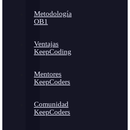
Metodología
OB1
Ventajas
KeepCoding
Mentores
KeepCoders
Comunidad
KeepCoders