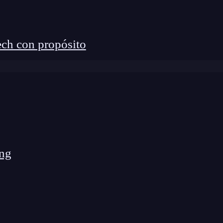
ch con propósito
ng
para Windows
que me salvó más de una vez cuando