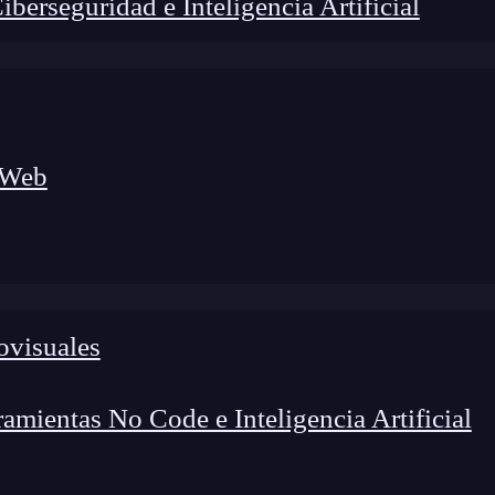
erseguridad e Inteligencia Artificial
 Web
ovisuales
lógico a nuevos profesionales, combinando conocimiento práctico,
os de transformación profesional.
mientas No Code e Inteligencia Artificial