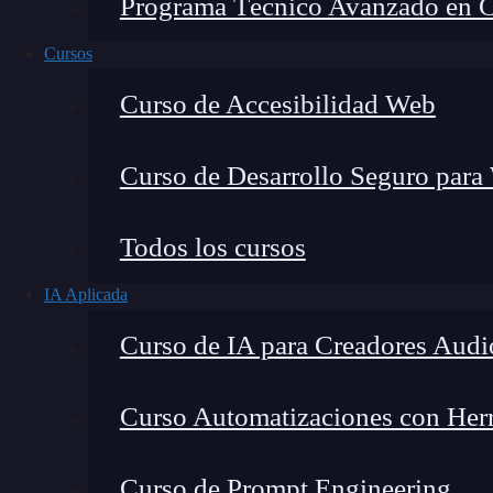
Programa Técnico Avanzado en Cib
Cursos
Curso de Accesibilidad Web
Curso de Desarrollo Seguro para
Todos los cursos
IA Aplicada
Lucia Gómez Salgado
Curso de IA para Creadores Audi
Contribuyo a acercar la realidad del sector tecno
visión de mercado y experiencia directa en proces
Curso Automatizaciones con Herra
Curso de Prompt Engineering