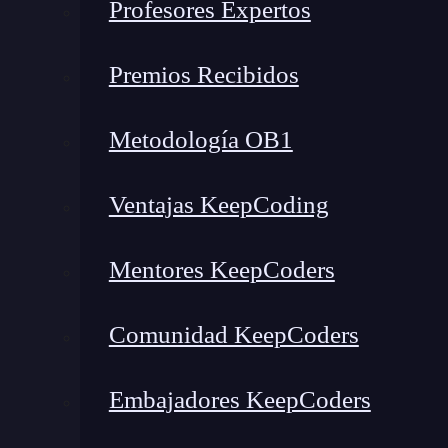
Profesores Expertos
Nano: simplicidad al máximo
TextEdit: minimalismo en macOS
Premios Recibidos
Gedit: versatilidad en Linux
5 editores de texto para prog
Metodología OB1
Ventajas KeepCoding
Mentores KeepCoders
Comunidad KeepCoders
Embajadores KeepCoders