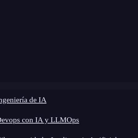
modificación:
17 de marzo de 2025 |
Tiempo de L
los editores de texto para programar más usados por desar
geniería de IA
Devops con IA y LLMOps