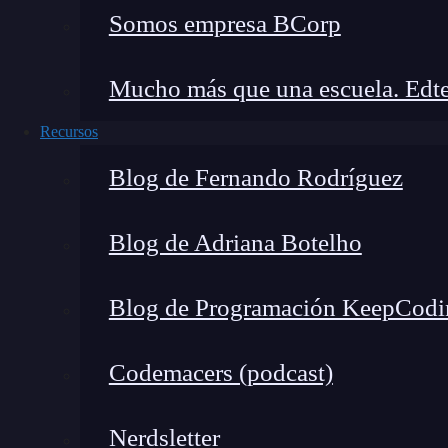
Somos empresa BCorp
Mucho más que una escuela. Edte
Recursos
Blog de Fernando Rodríguez
Blog de Adriana Botelho
Blog de Programación KeepCodi
Notepad++: simple pero potente
Codemacers (podcast)
Notepad++
es un editor de texto gratuito 
necesitaba algo ligero pero funcional.
Nerdsletter