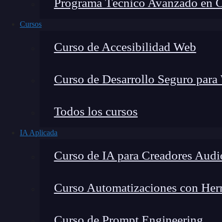
Programa Técnico Avanzado en Cib
Cursos
Curso de Accesibilidad Web
Curso de Desarrollo Seguro para
Lucia Gómez Salgado
Todos los cursos
Contribuyo a acercar la realidad del sector tecno
IA Aplicada
visión de mercado y experiencia directa en proces
Curso de IA para Creadores Audi
Curso Automatizaciones con Herra
Ejecutar hola mundo con Flask es una de las l
Curso de Prompt Engineering