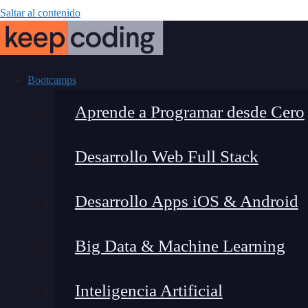
Saltar al contenido
Bootcamps
Aprende a Programar desde Cero
Desarrollo Web Full Stack
Cómo ejecut
Desarrollo Apps iOS & Android
Big Data & Machine Learning
Inteligencia Artificial
Lucia Gómez Salgado
|
Última