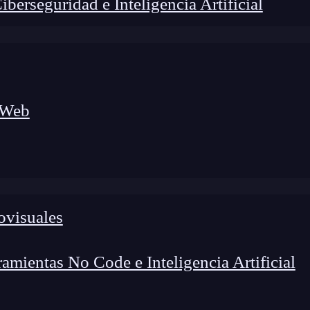
erseguridad e Inteligencia Artificial
 Web
lógico a nuevos profesionales, combinando conocimiento práctico,
os de transformación profesional.
ovisuales
mientas No Code e Inteligencia Artificial
abores más fundamentales para
aprender
a reproducir