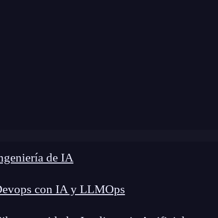
e
»
Blog
»
Cómo ejecutar hola mundo con Flask
geniería de IA
Devops con IA y LLMOps