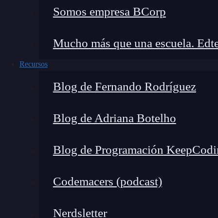
🔴 ¿Quieres Aprender 
Somos empresa BCorp
Descubre el Full Stack Jr. Bootcamp - A
Mucho más que una escuela. Edte
formación más completa del me
👉 Prueba gratis el Bootcamp Apren
Recursos
Blog de Fernando Rodríguez
Flask no actúa solo, por lo que necesita un c
Blog de Adriana Botelho
run
.
Variables en el entorno del ordenador
Blog de Programación KeepCodi
Además del anterior comando, Flask necesita dos
Codemacers (podcast)
entorno del ordenador. Las variables son FLASK
funcionado, buscándolo en formato del archiv
Nerdsletter
encargará de considerar cómo pasará Flask la ap