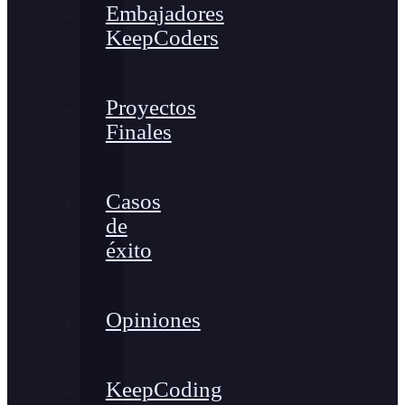
Embajadores
KeepCoders
Proyectos
Finales
Casos
de
éxito
Opiniones
KeepCoding