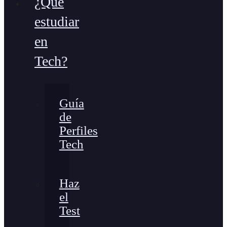
¿Qué
estudiar
en
Tech?
Guía
de
Perfiles
Tech
Haz
el
Test