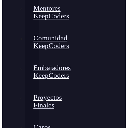
Mentores
KeepCoders
Comunidad
KeepCoders
Embajadores
KeepCoders
Proyectos
Finales
Casos