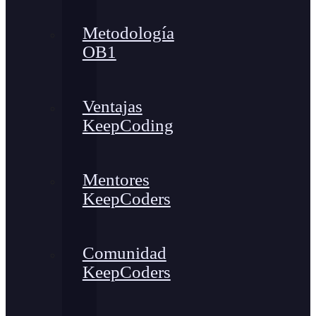
Metodología
OB1
Ventajas
KeepCoding
Mentores
KeepCoders
Comunidad
KeepCoders