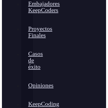
Embajadores
KeepCoders
Proyectos
Finales
Casos
de
éxito
Opiniones
KeepCoding