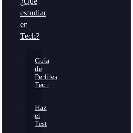
¿Qué
estudiar
en
Tech?
Guía
de
Perfiles
Tech
Haz
el
Test