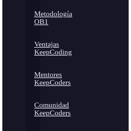
Metodología
OB1
Ventajas
KeepCoding
Mentores
KeepCoders
Comunidad
KeepCoders