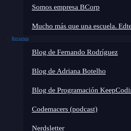
capacidad de innovación.
Somos empresa BCorp
Personalmente, recuerdo cuando me topé con un
Mucho más que una escuela. Edte
los ejercicios previos relacionados con algorit
el tiempo de respuesta un 40%. Eso solo se log
Recursos
Cómo organizar tus ejercici
Blog de Fernando Rodríguez
progresar rápido
Blog de Adriana Botelho
Blog de Programación KeepCodi
Codemacers (podcast)
Nerdsletter