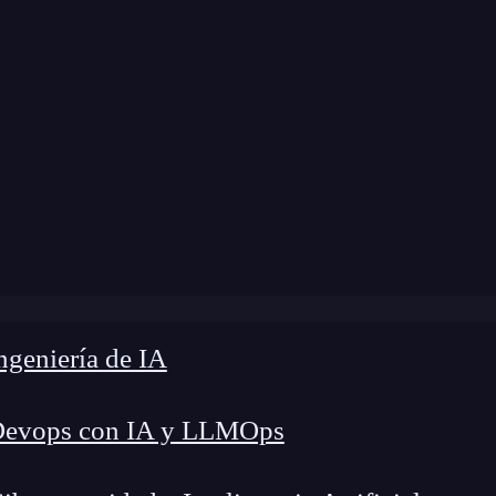
dificación:
13 de septiembre de 2025 |
Tiempo de
cios Clave de Programación: Para dominar el código rápid
geniería de IA
Devops con IA y LLMOps