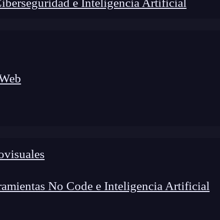
erseguridad e Inteligencia Artificial
 Web
ovisuales
lógico a nuevos profesionales, combinando conocimiento práctico,
os de transformación profesional.
mientas No Code e Inteligencia Artificial