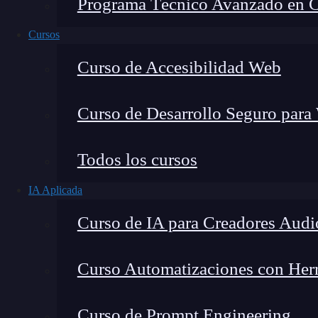
Programa Técnico Avanzado en Cib
Cursos
Curso de Accesibilidad Web
Curso de Desarrollo Seguro para
Todos los cursos
IA Aplicada
Lucia Gómez Salgado
Curso de IA para Creadores Audi
Contribuyo a acercar la realidad del sector tecno
visión de mercado y experiencia directa en proces
Curso Automatizaciones con Herra
Curso de Prompt Engineering