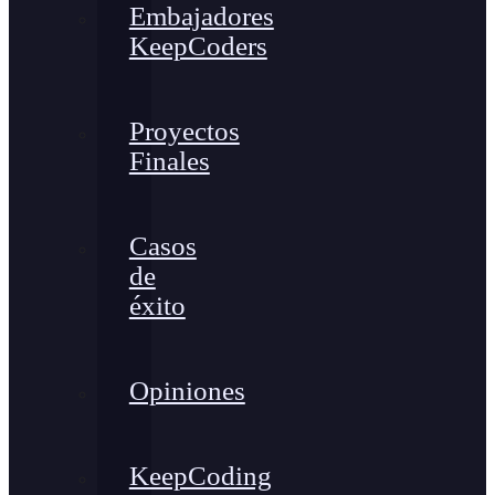
Embajadores
KeepCoders
Proyectos
Finales
Casos
de
éxito
Opiniones
KeepCoding