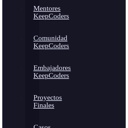
Mentores
KeepCoders
Comunidad
KeepCoders
Embajadores
KeepCoders
Proyectos
Finales
Casos