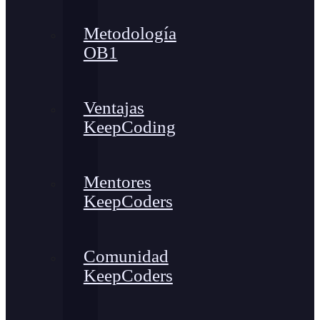
Metodología
OB1
Ventajas
KeepCoding
Mentores
KeepCoders
Comunidad
KeepCoders