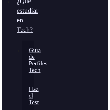
¿Qué
estudiar
en
Tech?
Guía
de
Perfiles
Tech
Haz
el
Test