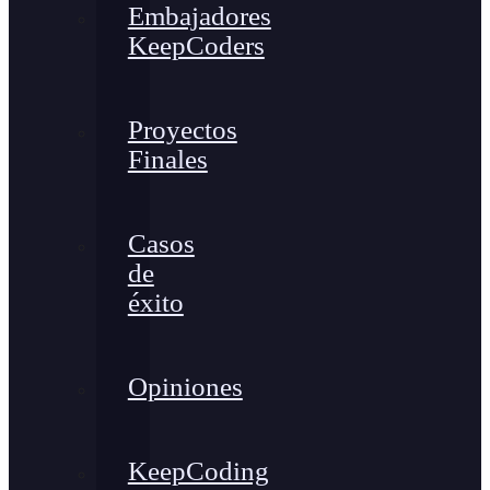
Embajadores
KeepCoders
Proyectos
Finales
Casos
de
éxito
Opiniones
KeepCoding