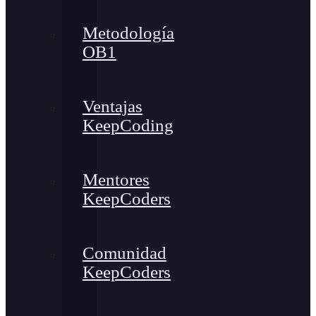
Metodología
OB1
Ventajas
KeepCoding
Mentores
KeepCoders
Comunidad
KeepCoders