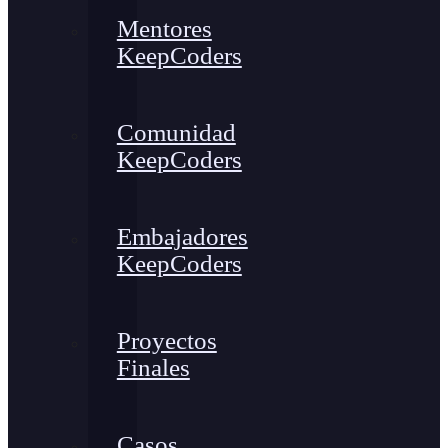
Mentores
KeepCoders
Comunidad
KeepCoders
Embajadores
KeepCoders
Proyectos
Finales
Casos