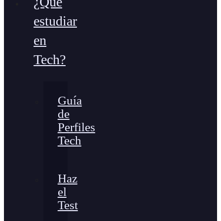
¿Qué
estudiar
en
Tech?
Guía
de
Perfiles
Tech
Haz
el
Test