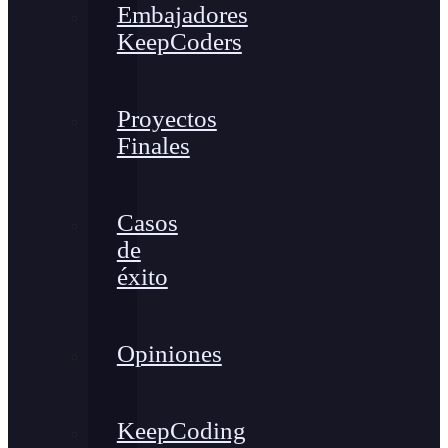
Embajadores
KeepCoders
Proyectos
Finales
Casos
de
éxito
Opiniones
KeepCoding