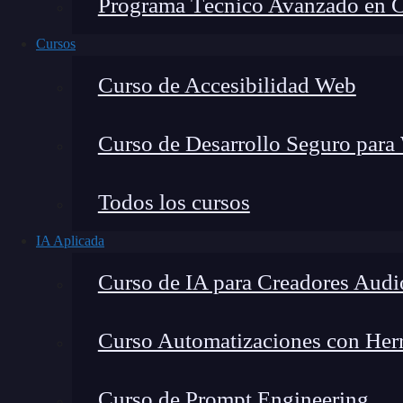
Programa Técnico Avanzado en Cib
Cursos
Curso de Accesibilidad Web
Curso de Desarrollo Seguro para
Lucia Gómez Salgado
Todos los cursos
Contribuyo a acercar la realidad del sector tecno
IA Aplicada
visión de mercado y experiencia directa en proces
Curso de IA para Creadores Audi
Curso Automatizaciones con Herra
Cuando hablamos de
desarrollo web
, los
7 ele
Curso de Prompt Engineering