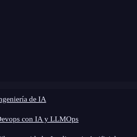
Blog
»
Los 7 elementos más importantes de SASS
geniería de IA
Devops con IA y LLMOps