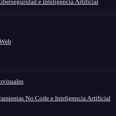
erseguridad e Inteligencia Artificial
 Web
lógico a nuevos profesionales, combinando conocimiento práctico,
os de transformación profesional.
ovisuales
mientas No Code e Inteligencia Artificial
mentos más importantes de
SASS
salen a relucir,