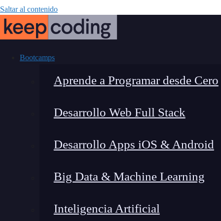
Saltar al contenido
Bootcamps
Aprende a Programar desde Cero
Desarrollo Web Full Stack
Los 7 elemento
Desarrollo Apps iOS & Android
Big Data & Machine Learning
Inteligencia Artificial
Lucia Gómez Salgado
|
Última 