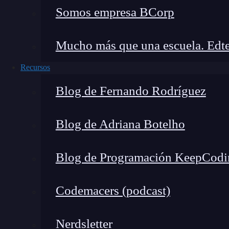
como para rutas o ficheros.
Somos empresa BCorp
De esta manera, cuando hayamos
declarado la
Mucho más que una escuela. Edte
podemos hacer una sustitución simple de dic
escritura mucho más sencilla. Además, puedes p
Recursos
puedes sobrescribir, lo que te permitirá crear n
Blog de Fernando Rodríguez
$font-stack: Helvetica, sans-serif;

$primary-color #333;

Blog de Adriana Botelho
body {

Blog de Programación KeepCodi
       font: 100% $font-stack;

       color: $primary-color:

Codemacers (podcast)
}

Nerdsletter