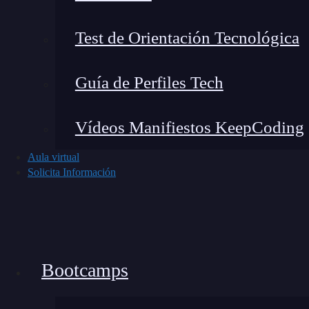
body  {

       font: 100% Helvetica, sans-serif;

Test de Orientación Tecnológica
       color: #333;

Guía de Perfiles Tech
Anidamiento
Vídeos Manifiestos KeepCoding
La condición de anidamiento te permite anidar l
Aula virtual
beneficio es que te ahorrará mucho código repe
Solicita Información
podemos convertirlo en lo siguiente:
nav {

    ul {

Bootcamps
         margin: 0;

         padding: 0;
