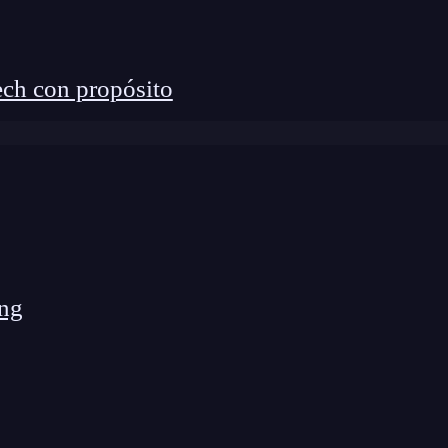
s variables y queramos configurar un
body
,
ch con propósito
hos valores
, lo que resultaría en un extracto con una
ersonalizar todos los elementos en variables, que
uevas clases con una guía de estilos predefinida.
ng