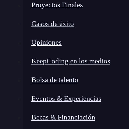
nav

Proyectos Finales
    ul

    margin: 0

Casos de éxito
    padding: 0

    list-style: none
Opiniones
No obstante, esto puede ser un desventaja, aunq
KeepCoding en los medios
su
sintaxis no es 100% compatible con CSS
.
que sí podrías realizar con el preprocesador de
Bolsa de talento
que otro tipo preprocesadores.
Variables
Eventos & Experiencias
Al profundizar en este procesador podemos habl
Becas & Financiación
valores y pueden utilizarse como nombres de l