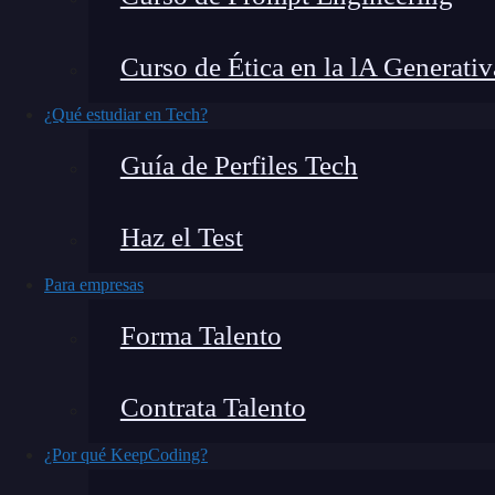
pues son un grupo de herramientas que nos ayud
la hoja de estilos más conocida:
CSS
.
Curso de Ética en la lA Generativ
Si quieres mantener más organizado tu índice d
¿Qué estudiar en Tech?
importantes de SASS.
Guía de Perfiles Tech
¿Qué encontrarás en este post?
Haz el Test
Para empresas
Elementos más importantes de SASS
Forma Talento
Sintaxis SASS
Variables
Contrata Talento
Anidamiento
¿Por qué KeepCoding?
Especialización en un elemento