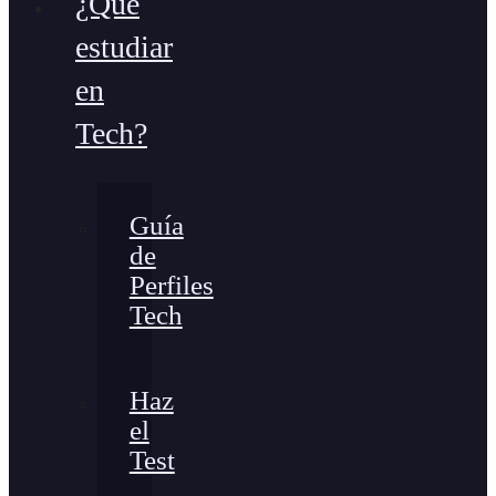
¿Qué
estudiar
en
Tech?
Guía
de
Perfiles
Tech
Haz
el
Test