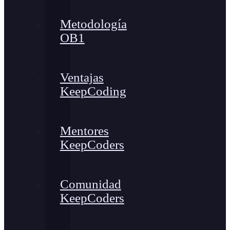
Metodología
OB1
Ventajas
KeepCoding
Mentores
KeepCoders
Comunidad
KeepCoders