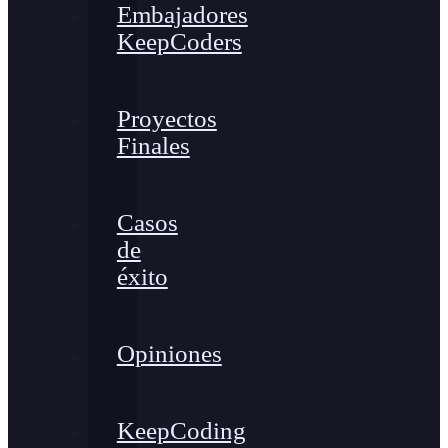
Embajadores
KeepCoders
Proyectos
Finales
Casos
de
éxito
Opiniones
KeepCoding