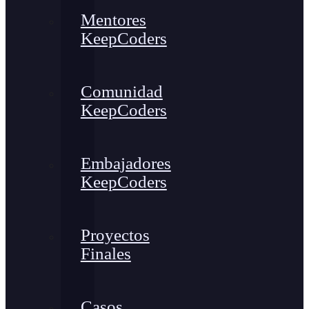
Mentores
KeepCoders
Comunidad
KeepCoders
Embajadores
KeepCoders
Proyectos
Finales
Casos