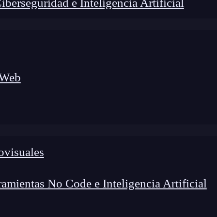
erseguridad e Inteligencia Artificial
 Web
ovisuales
lógico a nuevos profesionales, combinando conocimiento práctico,
os de transformación profesional.
mientas No Code e Inteligencia Artificial