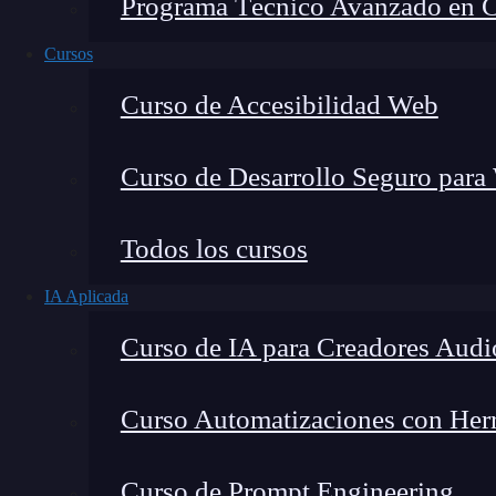
Programa Técnico Avanzado en Cib
Cursos
Curso de Accesibilidad Web
Curso de Desarrollo Seguro para
Todos los cursos
IA Aplicada
Lucia Gómez Salgado
Curso de IA para Creadores Audi
Contribuyo a acercar la realidad del sector tecno
visión de mercado y experiencia directa en proces
Curso Automatizaciones con Herra
Curso de Prompt Engineering