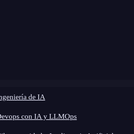
odificación:
6 de noviembre de 2025 |
Tiempo de
Blog
»
Empleabilidad Desarrollador Web en México
geniería de IA
Devops con IA y LLMOps