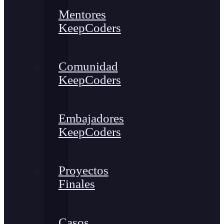
Mentores
KeepCoders
Comunidad
KeepCoders
Embajadores
KeepCoders
Proyectos
Finales
Casos