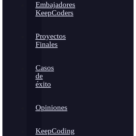
Embajadores
KeepCoders
Proyectos
Finales
Casos
de
éxito
Opiniones
KeepCoding