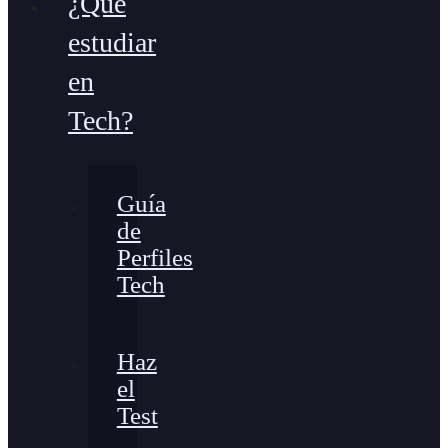
¿Qué
estudiar
en
Tech?
Guía
de
Perfiles
Tech
Haz
el
Test