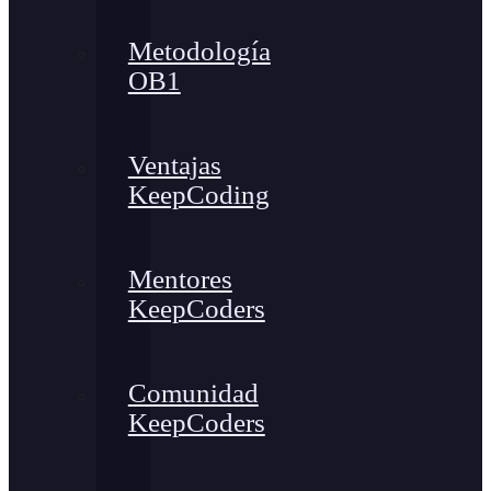
Metodología
OB1
Ventajas
KeepCoding
Mentores
KeepCoders
Comunidad
KeepCoders