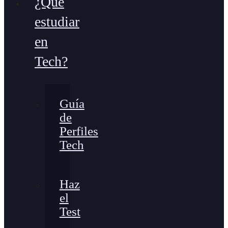
¿Qué
estudiar
en
Tech?
Guía
de
Perfiles
Tech
Haz
el
Test