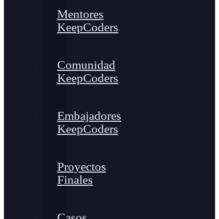
Mentores
KeepCoders
Comunidad
KeepCoders
Embajadores
KeepCoders
Proyectos
Finales
Casos