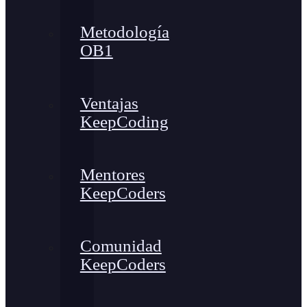
Metodología
OB1
Ventajas
KeepCoding
Mentores
KeepCoders
Comunidad
KeepCoders