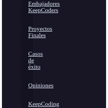
Embajadores
KeepCoders
Proyectos
Finales
Casos
de
éxito
Opiniones
KeepCoding